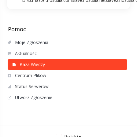
DNS:master.hostsila.comslave.hostsila.netslave2.hostsila.
Pomoc
Moje Zgłoszenia
Aktualności
Baza Wiedzy
Centrum Plików
Status Serwerów
Utwórz Zgłoszenie
Polski