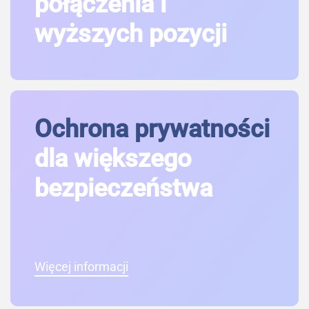
połączenia i
wyższych pozycji
Ochrona prywatności
dla większego
bezpieczeństwa
Więcej informacji