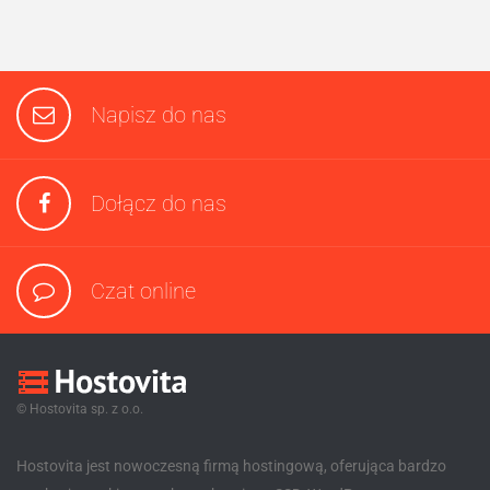
Napisz do nas
Dołącz do nas
Czat online
© Hostovita sp. z o.o.
Hostovita jest nowoczesną firmą hostingową, oferująca bardzo