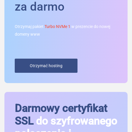
za darmo
Otrzymaj pakiet
Turbo NVMe 1
w prezencie do nowej
domeny www
Otrzymać hosting
Darmowy certyfikat
SSL
do szyfrowanego