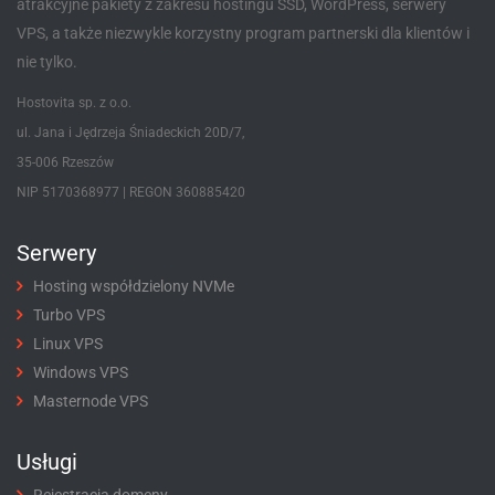
atrakcyjne pakiety z zakresu hostingu SSD, WordPress, serwery
VPS, a także niezwykle korzystny program partnerski dla klientów i
nie tylko.
Hostovita sp. z o.o.
ul. Jana i Jędrzeja Śniadeckich 20D/7,
35-006 Rzeszów
NIP 5170368977 | REGON 360885420
Serwery
Hosting współdzielony NVMe
Turbo VPS
Linux VPS
Windows VPS
Masternode VPS
Usługi
Rejestracja domeny