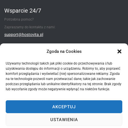
Wsparcie 24/7
Potrzebna pomoc?
Zapraszamy do kontaktu z nami:
support@hostovita.pl
Utwórz zgłoszenie
Zgoda na Cookies
Używamy technologii takich jak pliki cookie do przechowywania i/lub
uzyskiwania dostępu do informacji o urządzeniu. Robimy to, aby poprawić
Metody płatności
komfort przeglądania i wyświetlać (nie) spersonalizowane reklamy. Zgoda
na te technologie pozwoli nam przetwarzać dane, takie jak zachowanie
podczas przeglądania lub unikalne identyfikatory na tej stronie. Brak zgody
lub wycofanie zgody może negatywnie wpłynąć na niektóre funkcje.
AKCEPTUJ
*wszystkie podane ceny - są cenami brutto zawierające 23% VAT
USTAWIENIA
© 2015-2025 Hostovita sp. z o.o. Wszelkie prawa zastrzeżone.