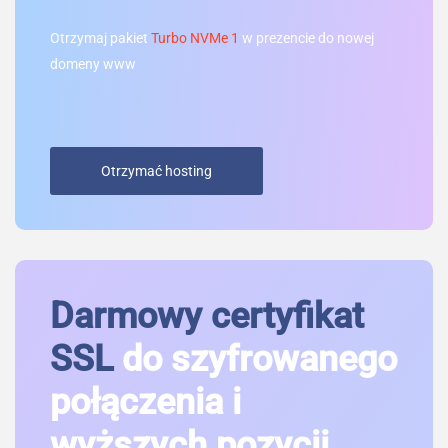
Otrzymaj pakiet
Turbo NVMe 1
w prezencie do nowej
domeny www
Otrzymać hosting
Darmowy certyfikat
SSL
do szyfrowanego
połączenia i
wyższych pozycji