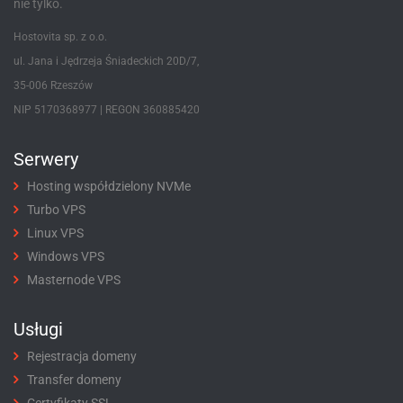
nie tylko.
Hostovita sp. z o.o.
ul. Jana i Jędrzeja Śniadeckich 20D/7,
35-006 Rzeszów
NIP 5170368977 | REGON 360885420
Serwery
Hosting współdzielony NVMe
Turbo VPS
Linux VPS
Windows VPS
Masternode VPS
Usługi
Rejestracja domeny
Transfer domeny
Certyfikaty SSL