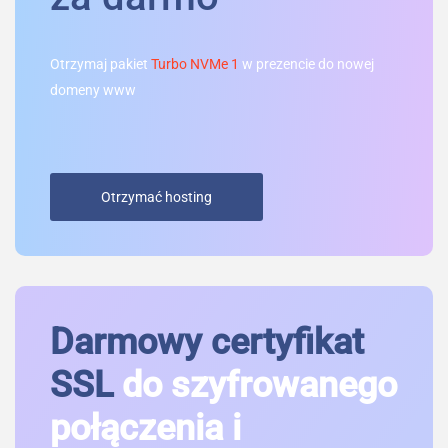
Otrzymaj pakiet
Turbo NVMe 1
w prezencie do nowej
domeny www
Otrzymać hosting
Darmowy certyfikat
SSL
do szyfrowanego
połączenia i