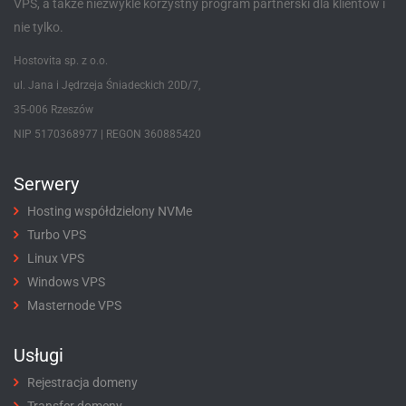
VPS, a także niezwykle korzystny program partnerski dla klientów i
nie tylko.
Hostovita sp. z o.o.
ul. Jana i Jędrzeja Śniadeckich 20D/7,
35-006 Rzeszów
NIP 5170368977 | REGON 360885420
Serwery
Hosting współdzielony NVMe
Turbo VPS
Linux VPS
Windows VPS
Masternode VPS
Usługi
Rejestracja domeny
Transfer domeny