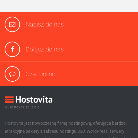
Napisz do nas
Dołącz do nas
Czat online
© Hostovita sp. z o.o.
Hostovita jest nowoczesną firmą hostingową, oferująca bardzo
atrakcyjne pakiety z zakresu hostingu SSD, WordPress, serwery