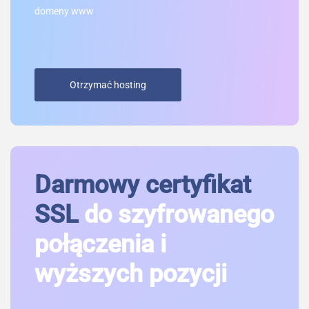
domeny www
Otrzymać hosting
Darmowy certyfikat
SSL
do szyfrowanego
połączenia i
wyższych pozycji