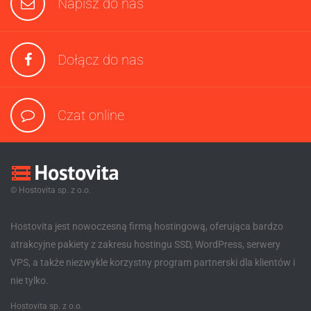
Napisz do nas
Dołącz do nas
Czat online
© Hostovita sp. z o.o.
Hostovita jest nowoczesną firmą hostingową, oferująca bardzo
atrakcyjne pakiety z zakresu hostingu SSD, WordPress, serwery
VPS, a także niezwykle korzystny program partnerski dla klientów i
nie tylko.
Hostovita sp. z o.o.