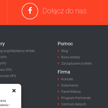
Dołącz do nas
ry
Pomoc
ng współdzielony NVMe
Blog
 VPS
Baza wiedzy
 VPS
Zarządzanie cookies
ows VPS
Firma
rnode VPS
Kontakt
i
Dokumenty
tracja domeny
Panel Klienta
fer domeny
Program Partnerski
wania
ikaty SSL
Centrum danych
dania i