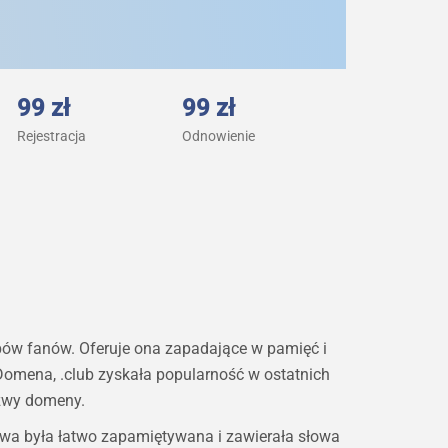
99 zł
99 zł
Rejestracja
Odnowienie
bów fanów. Oferuje ona zapadające w pamięć i
Domena, .club zyskała popularność w ostatnich
nazwy domeny.
zwa była łatwo zapamiętywana i zawierała słowa