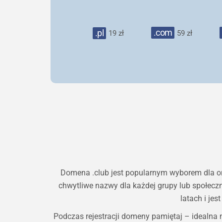
.com
.pl
19 zł
59 zł
Domena .club jest popularnym wyborem dla or
chwytliwe nazwy dla każdej grupy lub społecz
latach i jes
Podczas rejestracji domeny pamiętaj – idealna