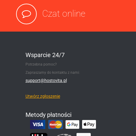
Czat online
Wsparcie 24/7
Potrzebna pomoc?
Zapraszamy do kontaktu z nami:
support@hostovita.pl
Utwórz zgłoszenie
Metody płatności