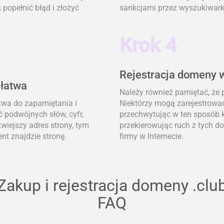
popełnić błąd i złożyć
sankcjami przez wyszukiwark
Krok 4
Rejestracja domeny w
 łatwa
Należy również pamiętać, że
atwa do zapamiętania i
Niektórzy mogą zarejestrować
ć podwójnych słów, cyfr,
przechwytując w ten sposób k
wiejszy adres strony, tym
przekierowując ruch z tych 
nt znajdzie stronę.
firmy w Internecie.
Zakup i rejestracja domeny .clu
FAQ