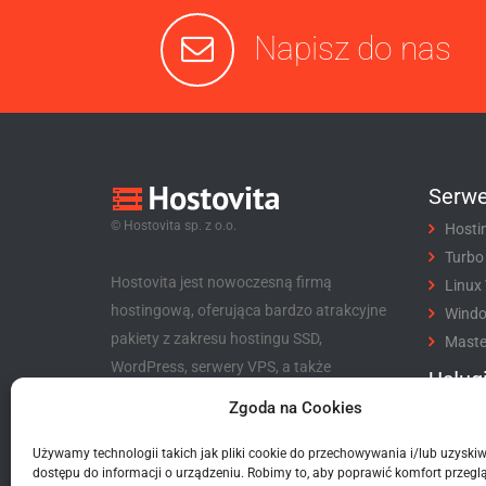
Napisz do nas
Serwe
© Hostovita sp. z o.o.
Hosti
Turbo
Hostovita jest nowoczesną firmą
Linux
hostingową, oferująca bardzo atrakcyjne
Wind
pakiety z zakresu hostingu SSD,
Maste
WordPress, serwery VPS, a także
Usług
niezwykle korzystny program partnerski
Zgoda na Cookies
Rejes
dla klientów i nie tylko.
Trans
Używamy technologii takich jak pliki cookie do przechowywania i/lub uzyski
Hostovita sp. z o.o.
Certyf
dostępu do informacji o urządzeniu. Robimy to, aby poprawić komfort przeglą