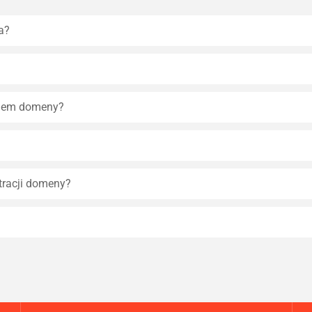
a?
eniem domeny?
tracji domeny?