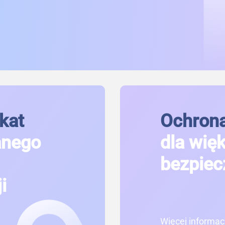
kat
Ochrona
anego
dla wię
bezpiec
i
Więcej informacj