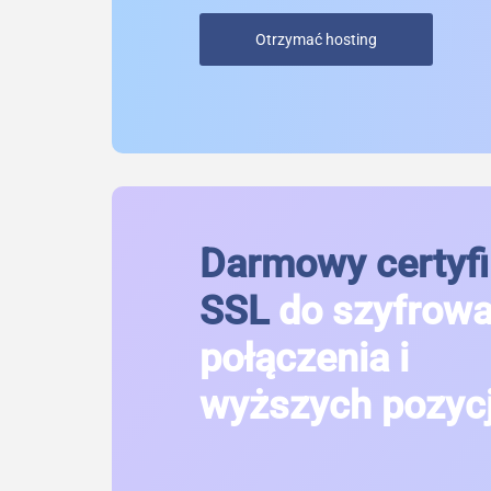
Otrzymać hosting
Darmowy certyfi
SSL
do szyfrow
połączenia i
wyższych pozycj