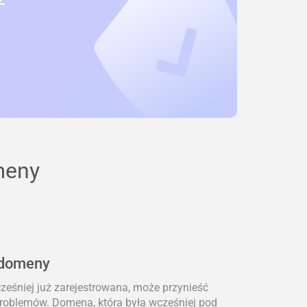
meny
 domeny
eśniej już zarejestrowana, może przynieść
problemów. Domena, która była wcześniej pod