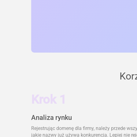
Kor
Krok 1
Analiza rynku
Rejestrując domenę dla firmy, należy przede wsz
jakie nazwy już używa konkurencja. Lepiej nie re