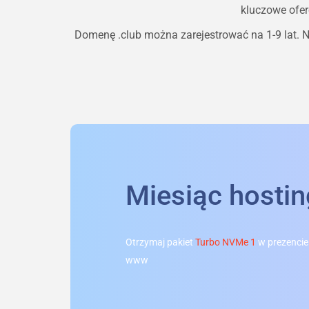
kluczowe ofer
Domenę
.club
można zarejestrować na 1-9 lat. N
Miesiąc hosti
Otrzymaj pakiet
Turbo NVMe 1
w prezencie
www