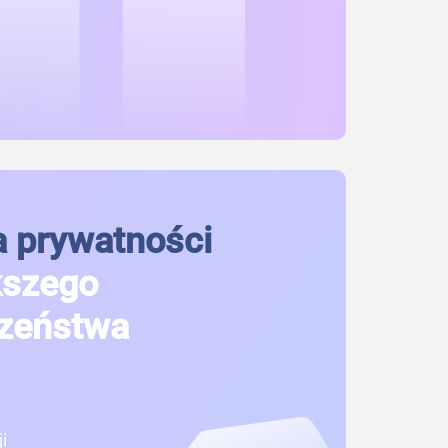
 prywatności
kszego
zeństwa
i