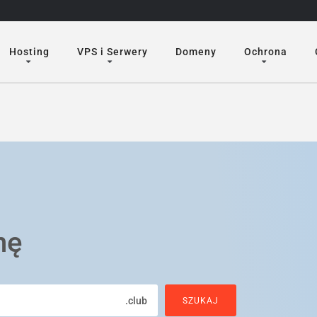
Hosting
VPS i Serwery
Domeny
Ochrona
nę
.club