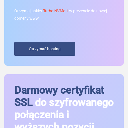
Otrzymaj pakiet
Turbo NVMe 1
w prezencie do nowej
domeny www
Otrzymać hosting
Darmowy certyfikat
SSL
do szyfrowanego
połączenia i
wyższych pozycji