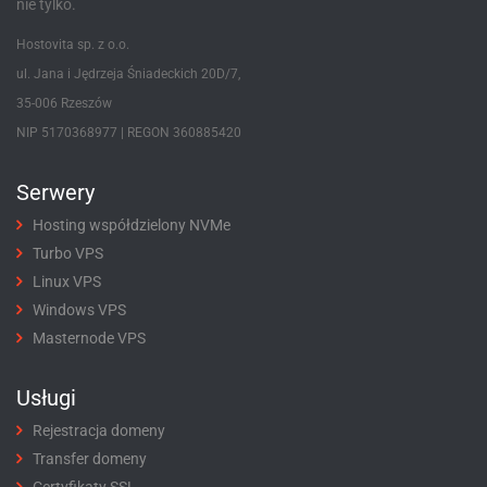
nie tylko.
Hostovita sp. z o.o.
ul. Jana i Jędrzeja Śniadeckich 20D/7,
35-006 Rzeszów
NIP 5170368977 | REGON 360885420
Serwery
Hosting współdzielony NVMe
Turbo VPS
Linux VPS
Windows VPS
Masternode VPS
Usługi
Rejestracja domeny
Transfer domeny
Certyfikaty SSL