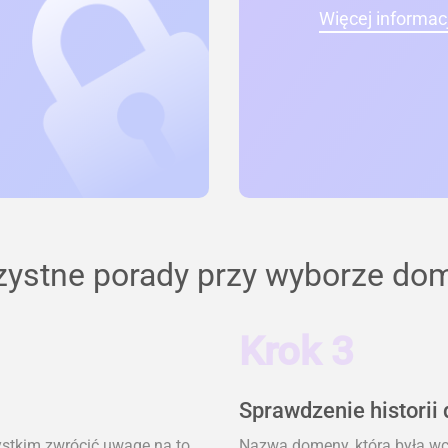
Więcej informacj
zystne porady przy wyborze do
Krok 3
Sprawdzenie historii
ystkim zwrócić uwagę na to,
Nazwa domeny, która była wcz