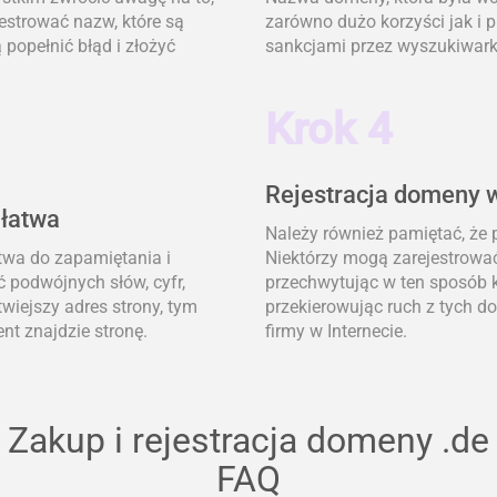
jestrować nazw, które są
zarówno dużo korzyści jak i 
popełnić błąd i złożyć
sankcjami przez wyszukiwark
Krok 4
Rejestracja domeny w
 łatwa
Należy również pamiętać, że
atwa do zapamiętania i
Niektórzy mogą zarejestrować
ć podwójnych słów, cyfr,
przechwytując w ten sposób k
wiejszy adres strony, tym
przekierowując ruch z tych 
nt znajdzie stronę.
firmy w Internecie.
Zakup i rejestracja domeny .de
FAQ