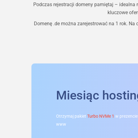
Podczas rejestracji domeny pamiętaj – idealna
kluczowe ofer
Domenę
.de
można zarejestrować na 1 rok. Na c
Miesiąc hosti
Otrzymaj pakiet
Turbo NVMe 1
w prezencie
www