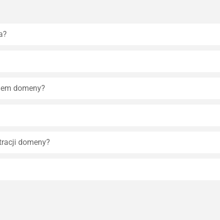
a?
eniem domeny?
tracji domeny?