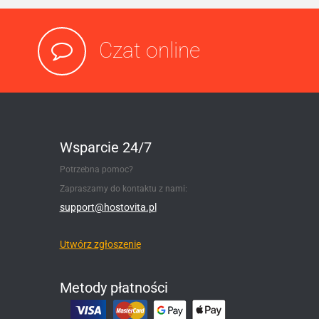
Czat online
Wsparcie 24/7
Potrzebna pomoc?
Zapraszamy do kontaktu z nami:
support@hostovita.pl
Utwórz zgłoszenie
Metody płatności