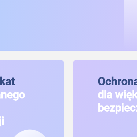
kat
Ochrona
anego
dla wię
bezpiec
i