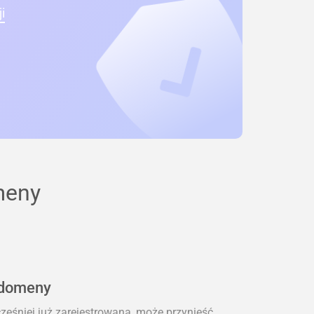
i
meny
 domeny
eśniej już zarejestrowana, może przynieść