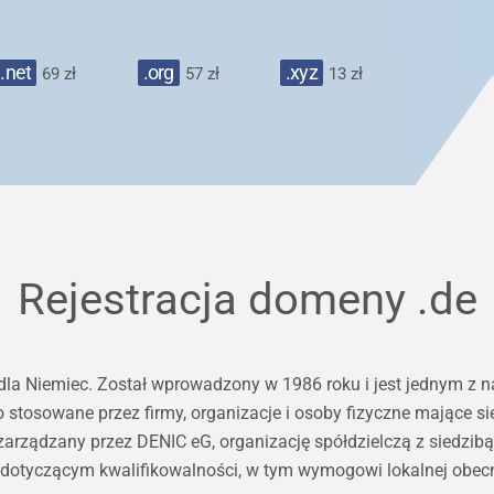
.net
.org
.xyz
69 zł
57 zł
13 zł
Rejestracja domeny
.de
dla Niemiec. Został wprowadzony w 1986 roku i jest jednym z 
tosowane przez firmy, organizacje i osoby fizyczne mające sied
t zarządzany przez DENIC eG, organizację spółdzielczą z siedzi
yczącym kwalifikowalności, w tym wymogowi lokalnej obecnoś