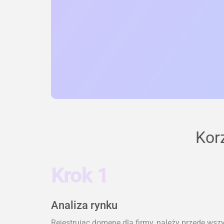
Kor
Krok 1
Analiza rynku
Rejestrując domenę dla firmy, należy przede wsz