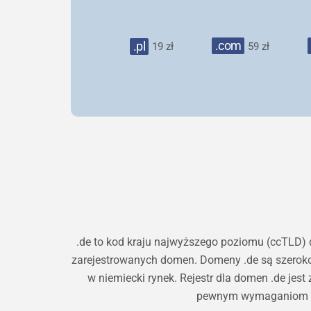
.com
.pl
19 zł
59 zł
.de to kod kraju najwyższego poziomu (ccTLD) 
zarejestrowanych domen. Domeny .de są szeroko s
w niemiecki rynek. Rejestr dla domen .de jes
pewnym wymaganiom dot