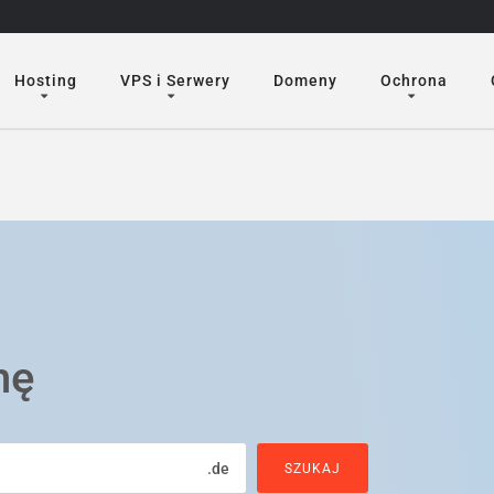
Hosting
VPS i Serwery
Domeny
Ochrona
nę
.de