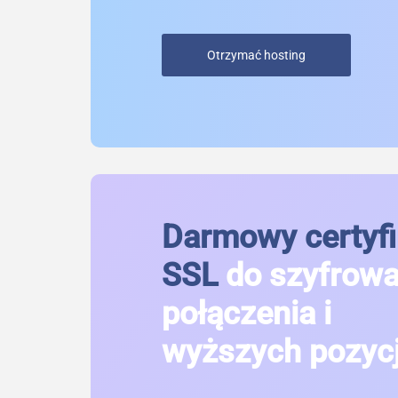
Otrzymać hosting
Darmowy certyfi
SSL
do szyfrow
połączenia i
wyższych pozycj