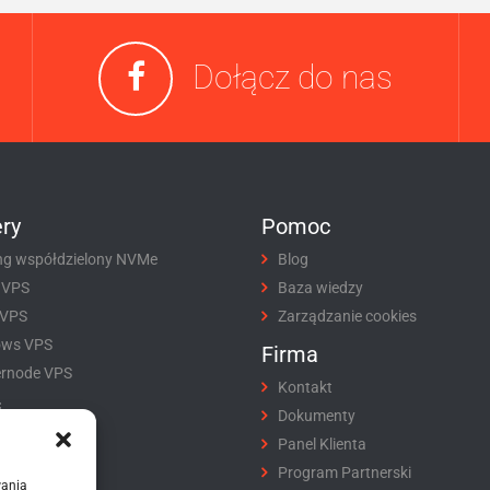
Dołącz do nas
ry
Pomoc
ng współdzielony NVMe
Blog
 VPS
Baza wiedzy
 VPS
Zarządzanie cookies
ows VPS
Firma
rnode VPS
Kontakt
i
Dokumenty
tracja domeny
Panel Klienta
fer domeny
Program Partnerski
wania