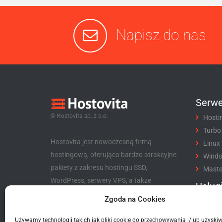
Napisz do nas
Serwe
© Hostovita sp. z o.o.
Hosti
Turbo
Hostovita jest nowoczesną firmą
Linux
hostingową, oferująca bardzo atrakcyjne
Wind
pakiety z zakresu hostingu SSD,
Maste
WordPress, serwery VPS, a także
Usług
niezwykle korzystny program partnerski
Zgoda na Cookies
Rejes
dla klientów i nie tylko.
Trans
Używamy technologii takich jak pliki cookie do przechowywania i/lub uzyski