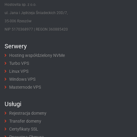
Hostovita sp. z o.o.
ul. Jana i Jędrzeja Śniadeckich 20D/7,
35-006 Rzeszów
NIP 5170368977 | REGON 360885420
Serwery
Hosting współdzielony NVMe
Turbo VPS
Linux VPS
Windows VPS
Masternode VPS
Usługi
Rejestracja domeny
Transfer domeny
Certyfikaty SSL
Prywatna Chmura