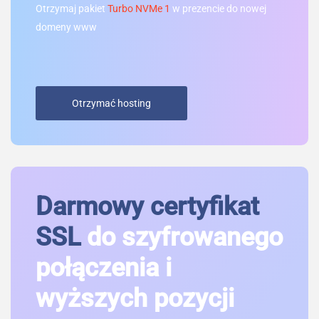
Otrzymaj pakiet
Turbo NVMe 1
w prezencie do nowej
domeny www
Otrzymać hosting
Darmowy certyfikat
SSL
do szyfrowanego
połączenia i
wyższych pozycji