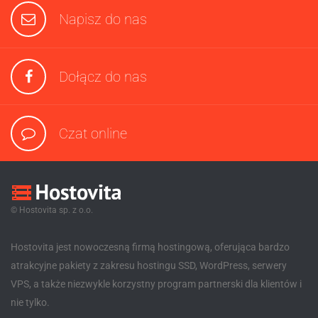
Napisz do nas
Dołącz do nas
Czat online
© Hostovita sp. z o.o.
Hostovita jest nowoczesną firmą hostingową, oferująca bardzo
atrakcyjne pakiety z zakresu hostingu SSD, WordPress, serwery
VPS, a także niezwykle korzystny program partnerski dla klientów i
nie tylko.