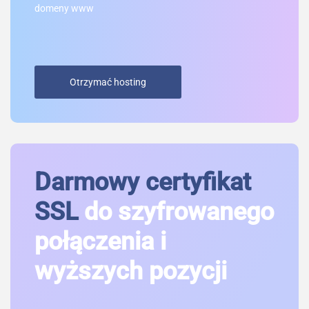
domeny www
Otrzymać hosting
Darmowy certyfikat
SSL
do szyfrowanego
połączenia i
wyższych pozycji