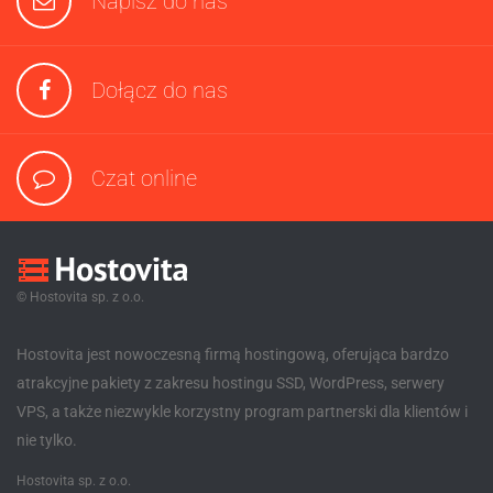
Napisz do nas
Dołącz do nas
Czat online
© Hostovita sp. z o.o.
Hostovita jest nowoczesną firmą hostingową, oferująca bardzo
atrakcyjne pakiety z zakresu hostingu SSD, WordPress, serwery
VPS, a także niezwykle korzystny program partnerski dla klientów i
nie tylko.
Hostovita sp. z o.o.