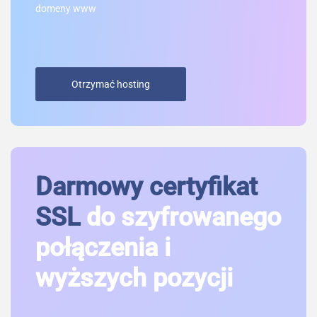
domeny www
Otrzymać hosting
Darmowy certyfikat
SSL
do szyfrowanego
połączenia i
wyższych pozycji