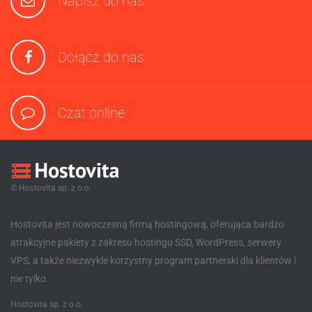
Napisz do nas
Dołącz do nas
Czat online
© Hostovita sp. z o.o.
Hostovita jest nowoczesną firmą hostingową, oferująca bardzo
atrakcyjne pakiety z zakresu hostingu SSD, WordPress, serwery
VPS, a także niezwykle korzystny program partnerski dla klientów i
nie tylko.
Hostovita sp. z o.o.