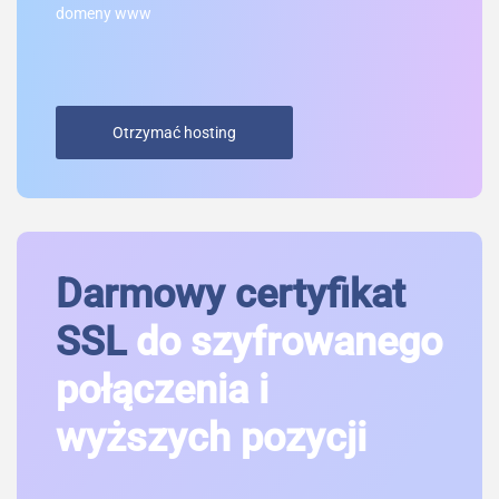
domeny www
Otrzymać hosting
Darmowy certyfikat
SSL
do szyfrowanego
połączenia i
wyższych pozycji