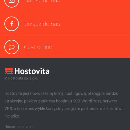
Napisz do nas
Dołącz do nas
Czat online
© Hostovita sp. z o.o.
Hostovita jest nowoczesną firmą hostingową, oferująca bardzo
atrakcyjne pakiety z zakresu hostingu SSD, WordPress, serwery
VPS, a także niezwykle korzystny program partnerski dla klientów i
nie tylko.
Hostovita sp. z o.o.