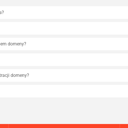
a?
eniem domeny?
tracji domeny?