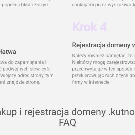
popełnić błąd i złożyć
sankcjami przez wyszukiwark
Krok 4
Rejestracja domeny w
 łatwa
Należy również pamiętać, że
atwa do zapamiętania i
Niektórzy mogą zarejestrować
ć podwójnych słów, cyfr,
przechwytując w ten sposób k
wiejszy adres strony, tym
przekierowując ruch z tych 
nt znajdzie stronę.
firmy w Internecie.
kup i rejestracja domeny .kutno
FAQ