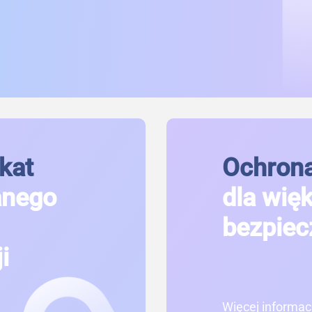
kat
Ochrona
anego
dla wię
bezpiec
i
Więcej informacj