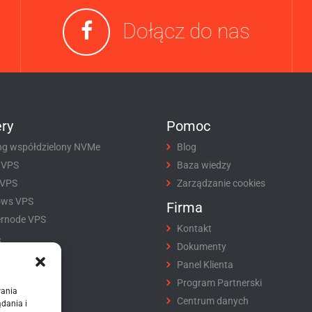
Dołącz do nas
ry
Pomoc
ng współdzielony NVMe
Blog
 VPS
Baza wiedzy
 VPS
Zarządzanie cookies
ows VPS
Firma
rnode VPS
Kontakt
i
Dokumenty
tracja domeny
Panel Klienta
fer domeny
Program Partnerski
wania
ikaty SSL
Centrum danych
dania i