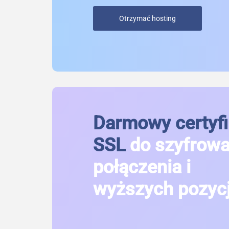
Otrzymać hosting
Darmowy certyfi
SSL
do szyfrow
połączenia i
wyższych pozycj