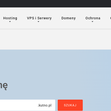
Hosting
VPS i Serwery
Domeny
Ochrona
nę
.kutno.pl