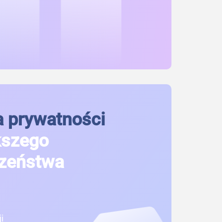
 prywatności
kszego
zeństwa
i