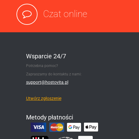
Czat online
Wsparcie 24/7
Potrzebna pomoc?
Zapraszamy do kontaktu z nami:
support@hostovita.pl
Utwórz zgłoszenie
Metody płatności