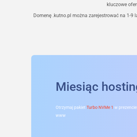
kluczowe ofer
Domenę
.kutno.pl
można zarejestrować na 1-9 la
Miesiąc hosti
Otrzymaj pakiet
Turbo NVMe 1
w prezencie
www