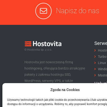
Napisz do nas
Serwe
© Hostovita sp. z o.o.
Hosti
Turbo
Hostovita jest nowoczesną firmą
Linux
hostingową, oferująca bardzo atrakcyjne
Wind
pakiety z zakresu hostingu SSD,
Maste
WordPress, serwery VPS, a także
Usług
niezwykle korzystny program partnerski
Zgoda na Cookies
Rejes
dla klientów i nie tylko.
Trans
Używamy technologii takich jak pliki cookie do przechowywania i/lub uzyski
Hostovita sp. z o.o.
Certyf
dostępu do informacji o urządzeniu. Robimy to, aby poprawić komfort przeglą