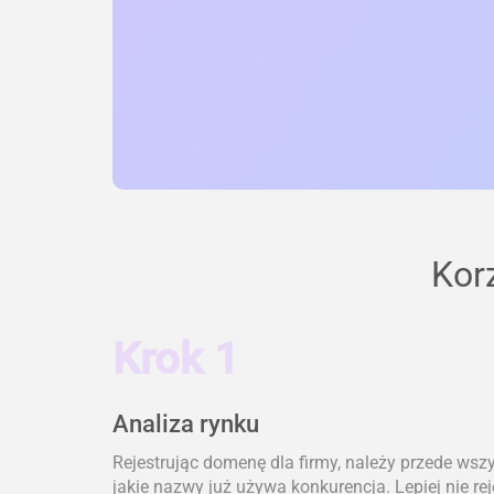
Kor
Krok 1
Analiza rynku
Rejestrując domenę dla firmy, należy przede wsz
jakie nazwy już używa konkurencja. Lepiej nie re