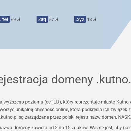
.net
.org
.xyz
69 zł
57 zł
13 zł
ejestracja domeny
.kutno.
jwyższego poziomu (ccTLD), który reprezentuje miasto Kutno w
worzyć unikalną obecność online, która podkreśla ich związek
.kutno.pl są zarządzane przez polski rejestr nazw domen, NASK
 nazwa domeny zawiera od 3 do 15 znaków. Ważne jest, aby na