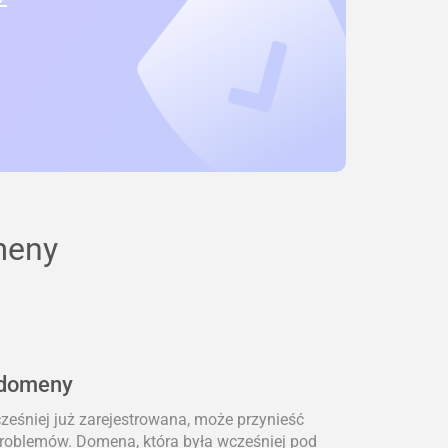
meny
 domeny
eśniej już zarejestrowana, może przynieść
problemów. Domena, która była wcześniej pod