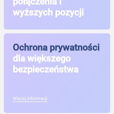
połączenia i
wyższych pozycji
Ochrona prywatności
dla większego
bezpieczeństwa
Więcej informacji