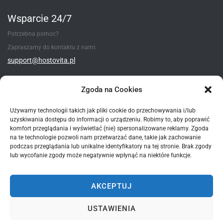
Wsparcie 24/7
Potrzebna pomoc?
Zapraszamy do kontaktu z nami:
support@hostovita.pl
Utwórz zgłoszenie
Zgoda na Cookies
Używamy technologii takich jak pliki cookie do przechowywania i/lub
uzyskiwania dostępu do informacji o urządzeniu. Robimy to, aby poprawić
Metody płatności
komfort przeglądania i wyświetlać (nie) spersonalizowane reklamy. Zgoda
na te technologie pozwoli nam przetwarzać dane, takie jak zachowanie
podczas przeglądania lub unikalne identyfikatory na tej stronie. Brak zgody
lub wycofanie zgody może negatywnie wpłynąć na niektóre funkcje.
AKCEPTUJ
*wszystkie podane ceny - są cenami brutto zawierające 23% VAT
USTAWIENIA
© 2015-2025 Hostovita sp. z o.o. Wszelkie prawa zastrzeżone.