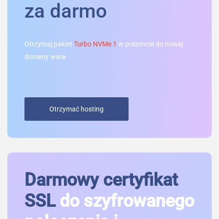
za darmo
Otrzymaj pakiet
Turbo NVMe 1
w prezencie do nowej
domeny www
Otrzymać hosting
Darmowy certyfikat
SSL
do szyfrowanego