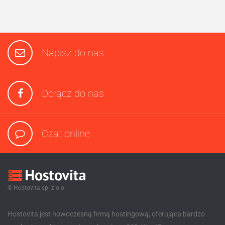
Napisz do nas
Dołącz do nas
Czat online
© Hostovita sp. z o.o.
Hostovita jest nowoczesną firmą hostingową, oferująca bardzo