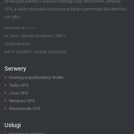
atrakcyjne pakiety z zakresu hostingu SSD, WordPress, serwery
VPS, a także niezwykle korzystny program partnerski dla klientów i
nie tylko.
Hostovita sp. z o.o.
ul. Jana i Jędrzeja Śniadeckich 20D/7,
35-006 Rzeszów
NIP 5170368977 | REGON 360885420
Serwery
Hosting współdzielony NVMe
Turbo VPS
Linux VPS
Windows VPS
Masternode VPS
Usługi
Rejestracja domeny