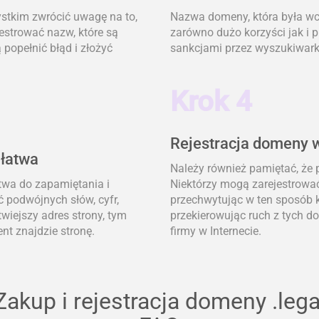
ystkim zwrócić uwagę na to,
Nazwa domeny, która była wcz
jestrować nazw, które są
zarówno dużo korzyści jak i 
popełnić błąd i złożyć
sankcjami przez wyszukiwark
Krok 4
Rejestracja domeny w
 łatwa
Należy również pamiętać, że
atwa do zapamiętania i
Niektórzy mogą zarejestrować
ć podwójnych słów, cyfr,
przechwytując w ten sposób k
wiejszy adres strony, tym
przekierowując ruch z tych 
nt znajdzie stronę.
firmy w Internecie.
Zakup i rejestracja domeny .lega