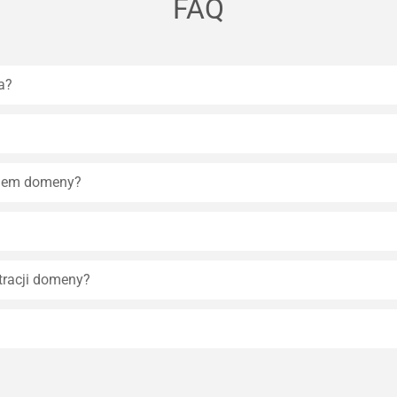
FAQ
a?
eniem domeny?
tracji domeny?