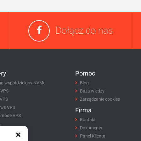
Dołącz do nas
ry
Pomoc
ng współdzielony NVMe
Blog
 VPS
Baza wiedzy
 VPS
Zarządzanie cookies
ows VPS
Firma
rnode VPS
Kontakt
i
Dokumenty
tracja domeny
Panel Klienta