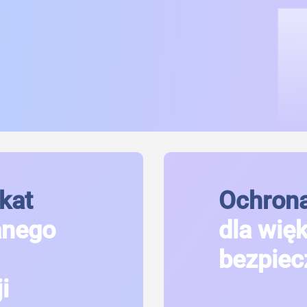
kat
Ochrona
anego
dla wię
bezpiec
i