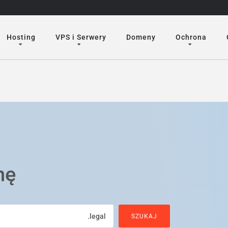
Hosting
VPS i Serwery
Domeny
Ochrona
nę
.legal