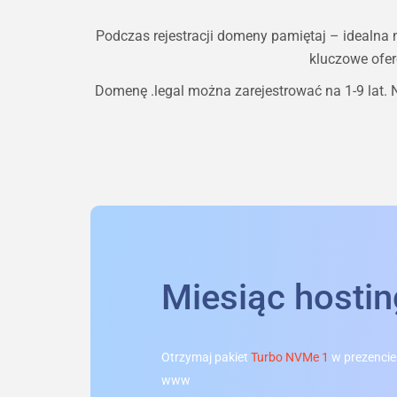
Podczas rejestracji domeny pamiętaj – idealna
kluczowe ofer
Domenę
.legal
można zarejestrować na 1-9 lat. 
Miesiąc hosti
Otrzymaj pakiet
Turbo NVMe 1
w prezencie
www