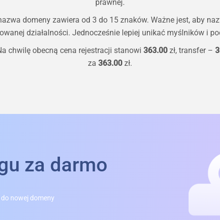
prawnej.
 nazwa domeny zawiera od 3 do 15 znaków. Ważne jest, aby na
owanej działalności. Jednocześnie lepiej unikać myślników i pod
Na chwilę obecną cena rejestracji stanowi
363.00
zł, transfer –
3
za
363.00
zł.
ngu za darmo
 do nowej domeny