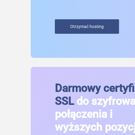
Otrzymać hosting
Darmowy certyfi
SSL
do szyfrow
połączenia i
wyższych pozycj