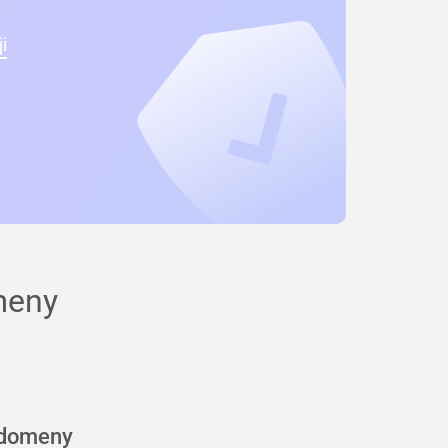
i
meny
 domeny