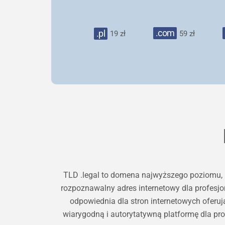
.com
.pl
19 zł
59 zł
TLD .legal to domena najwyższego poziomu, k
rozpoznawalny adres internetowy dla profesj
odpowiednia dla stron internetowych oferuj
wiarygodną i autorytatywną platformę dla pro