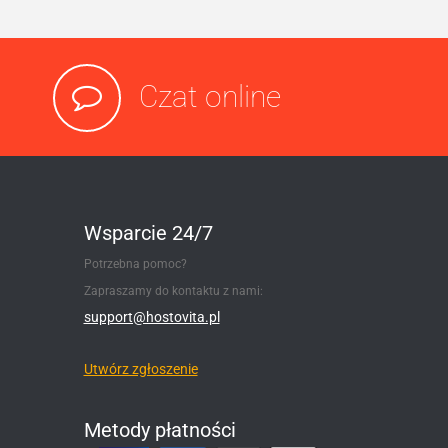
Czat online
Wsparcie 24/7
Potrzebna pomoc?
Zapraszamy do kontaktu z nami:
support@hostovita.pl
Utwórz zgłoszenie
Metody płatności