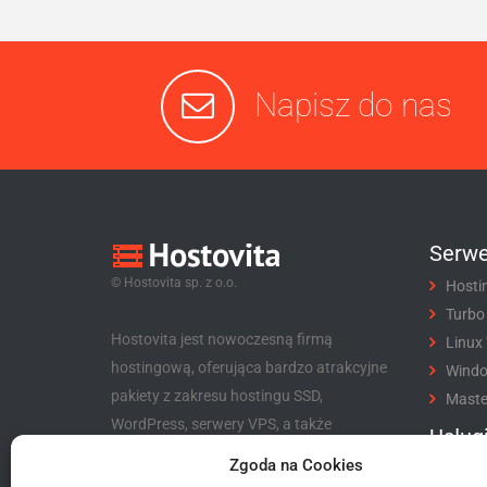
Napisz do nas
Serwe
© Hostovita sp. z o.o.
Hosti
Turbo
Hostovita jest nowoczesną firmą
Linux
hostingową, oferująca bardzo atrakcyjne
Wind
pakiety z zakresu hostingu SSD,
Maste
WordPress, serwery VPS, a także
Usług
niezwykle korzystny program partnerski
Zgoda na Cookies
Rejes
dla klientów i nie tylko.