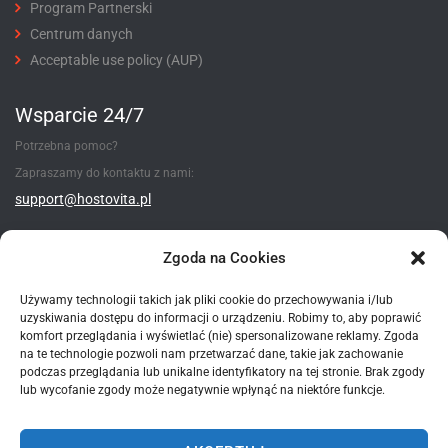
Program Partnerski
Centrum danych
Acceptable use policy (AUP)
Wsparcie 24/7
Potrzebna pomoc?
Zapraszamy do kontaktu z nami:
support@hostovita.pl
Utwórz zgłoszenie
Zgoda na Cookies
Używamy technologii takich jak pliki cookie do przechowywania i/lub
uzyskiwania dostępu do informacji o urządzeniu. Robimy to, aby poprawić
Metody płatności
komfort przeglądania i wyświetlać (nie) spersonalizowane reklamy. Zgoda
na te technologie pozwoli nam przetwarzać dane, takie jak zachowanie
podczas przeglądania lub unikalne identyfikatory na tej stronie. Brak zgody
lub wycofanie zgody może negatywnie wpłynąć na niektóre funkcje.