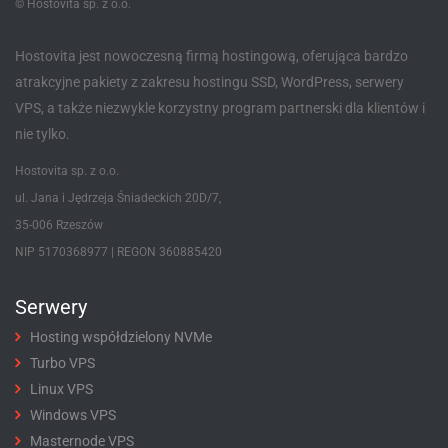
© Hostovita sp. z o.o.
Hostovita jest nowoczesną firmą hostingową, oferująca bardzo
atrakcyjne pakiety z zakresu hostingu SSD, WordPress, serwery
VPS, a także niezwykle korzystny program partnerski dla klientów i
nie tylko.
Hostovita sp. z o.o.
ul. Jana i Jędrzeja Śniadeckich 20D/7,
35-006 Rzeszów
NIP 5170368977 | REGON 360885420
Serwery
Hosting współdzielony NVMe
Turbo VPS
Linux VPS
Windows VPS
Masternode VPS