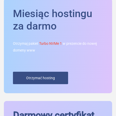
Miesiąc hostingu
za darmo
Otrzymaj pakiet
Turbo NVMe 1
w prezencie do nowej
domeny www
Otrzymać hosting
Darmowy certyfikat