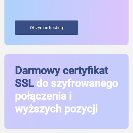
Otrzymać hosting
Darmowy certyfikat
SSL
do szyfrowanego
połączenia i
wyższych pozycji