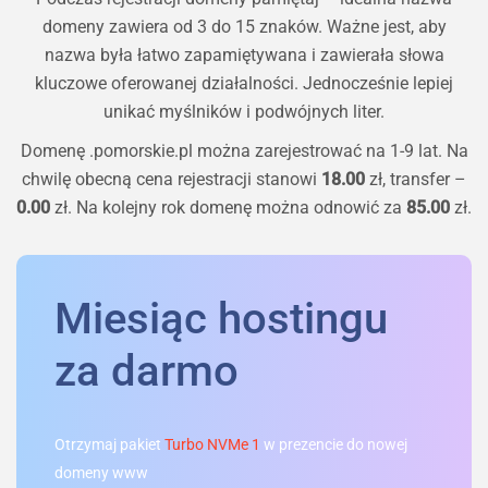
domeny zawiera od 3 do 15 znaków. Ważne jest, aby
nazwa była łatwo zapamiętywana i zawierała słowa
kluczowe oferowanej działalności. Jednocześnie lepiej
unikać myślników i podwójnych liter.
Domenę
.pomorskie.pl
można zarejestrować na 1-9 lat. Na
chwilę obecną cena rejestracji stanowi
18.00
zł, transfer –
0.00
zł. Na kolejny rok domenę można odnowić za
85.00
zł.
Miesiąc hostingu
za darmo
Otrzymaj pakiet
Turbo NVMe 1
w prezencie do nowej
domeny www