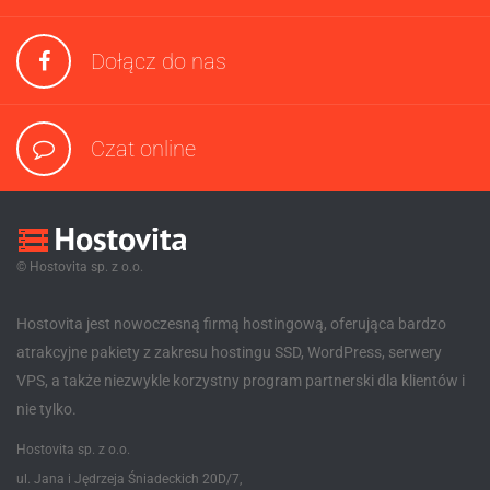
Dołącz do nas
Czat online
© Hostovita sp. z o.o.
Hostovita jest nowoczesną firmą hostingową, oferująca bardzo
atrakcyjne pakiety z zakresu hostingu SSD, WordPress, serwery
VPS, a także niezwykle korzystny program partnerski dla klientów i
nie tylko.
Hostovita sp. z o.o.
ul. Jana i Jędrzeja Śniadeckich 20D/7,