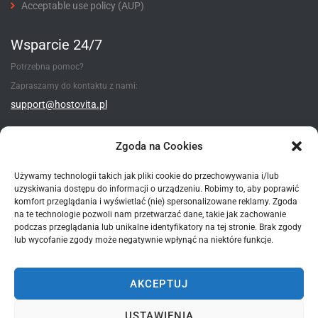
Acceptable use policy (AUP)
Wsparcie 24/7
Potrzebna pomoc?
Zapraszamy do kontaktu z nami:
support@hostovita.pl
Utwórz zgłoszenie
Zgoda na Cookies
Używamy technologii takich jak pliki cookie do przechowywania i/lub
uzyskiwania dostępu do informacji o urządzeniu. Robimy to, aby poprawić
Metody płatności
komfort przeglądania i wyświetlać (nie) spersonalizowane reklamy. Zgoda
na te technologie pozwoli nam przetwarzać dane, takie jak zachowanie
podczas przeglądania lub unikalne identyfikatory na tej stronie. Brak zgody
lub wycofanie zgody może negatywnie wpłynąć na niektóre funkcje.
AKCEPTUJ
*wszystkie podane ceny - są cenami brutto zawierające 23% VAT
USTAWIENIA