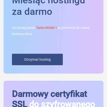
Miesiąc hostingu
za darmo
Otrzymaj pakiet
Turbo NVMe 1
w prezencie do nowej
domeny www
Otrzymać hosting
Darmowy certyfikat
SSL
do szyfrowanego