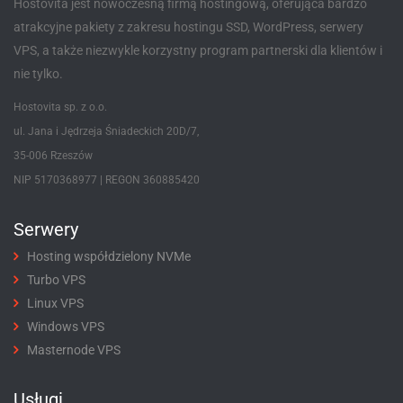
Hostovita jest nowoczesną firmą hostingową, oferująca bardzo
atrakcyjne pakiety z zakresu hostingu SSD, WordPress, serwery
VPS, a także niezwykle korzystny program partnerski dla klientów i
nie tylko.
Hostovita sp. z o.o.
ul. Jana i Jędrzeja Śniadeckich 20D/7,
35-006 Rzeszów
NIP 5170368977 | REGON 360885420
Serwery
Hosting współdzielony NVMe
Turbo VPS
Linux VPS
Windows VPS
Masternode VPS
Usługi