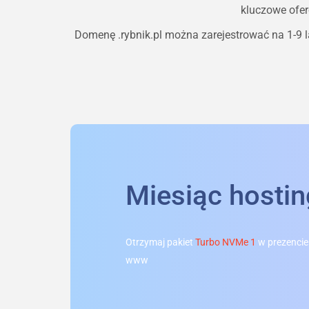
kluczowe ofer
Domenę
.rybnik.pl
można zarejestrować na 1-9 la
Miesiąc hosti
Otrzymaj pakiet
Turbo NVMe 1
w prezencie
www