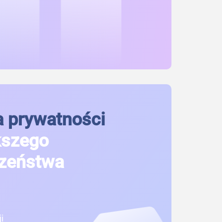
 prywatności
kszego
zeństwa
i