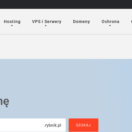
Hosting
VPS i Serwery
Domeny
Ochrona
nę
.rybnik.pl