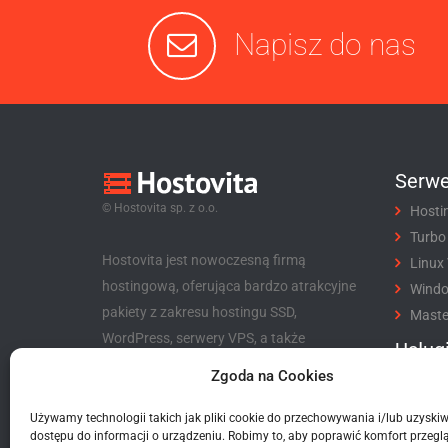
Napisz do nas
Serwe
© Hostovita sp. z o.o.
Hosti
Turbo
Hostovita jest nowoczesną firmą
Linux
hostingową, oferująca bardzo atrakcyjne
Wind
pakiety z zakresu hostingu SSD,
Maste
WordPress, serwery VPS, a także
Usług
niezwykle korzystny program partnerski
Zgoda na Cookies
Rejes
dla klientów i nie tylko.
Trans
Używamy technologii takich jak pliki cookie do przechowywania i/lub uzyski
Hostovita sp. z o.o.
Certyf
dostępu do informacji o urządzeniu. Robimy to, aby poprawić komfort przeglą