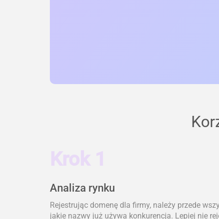
Kor
Krok 1
Analiza rynku
Rejestrując domenę dla firmy, należy przede wsz
jakie nazwy już używa konkurencja. Lepiej nie re