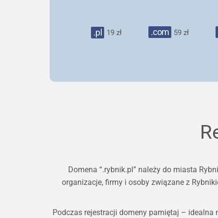
.com
.pl
19 zł
59 zł
R
Domena “.rybnik.pl” należy do miasta Rybni
organizacje, firmy i osoby związane z Rybni
Podczas rejestracji domeny pamiętaj – idealna