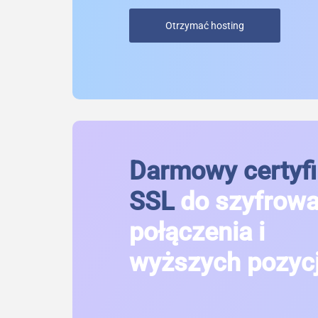
Otrzymać hosting
Darmowy certyfi
SSL
do szyfrow
połączenia i
wyższych pozycj