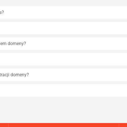
a?
eniem domeny?
tracji domeny?