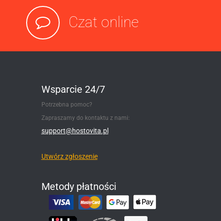
Czat online
Wsparcie 24/7
Potrzebna pomoc?
Zapraszamy do kontaktu z nami:
support@hostovita.pl
Utwórz zgłoszenie
Metody płatności