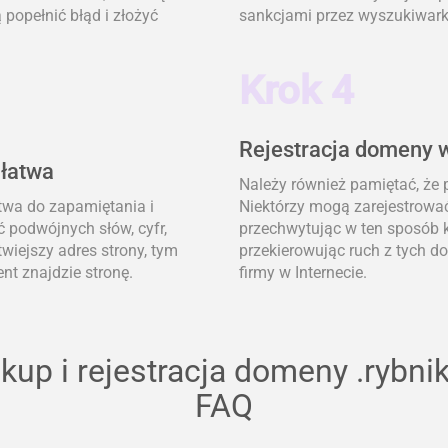
popełnić błąd i złożyć
sankcjami przez wyszukiwark
Krok 4
Rejestracja domeny w
 łatwa
Należy również pamiętać, że
atwa do zapamiętania i
Niektórzy mogą zarejestrować
ć podwójnych słów, cyfr,
przechwytując w ten sposób k
wiejszy adres strony, tym
przekierowując ruch z tych 
nt znajdzie stronę.
firmy w Internecie.
kup i rejestracja domeny .rybnik
FAQ