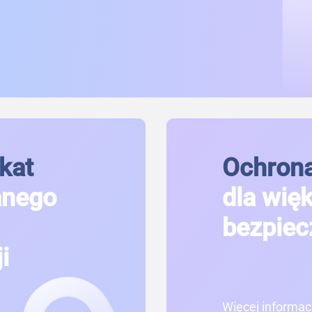
kat
Ochrona
anego
dla wię
bezpiec
i
Więcej informacj