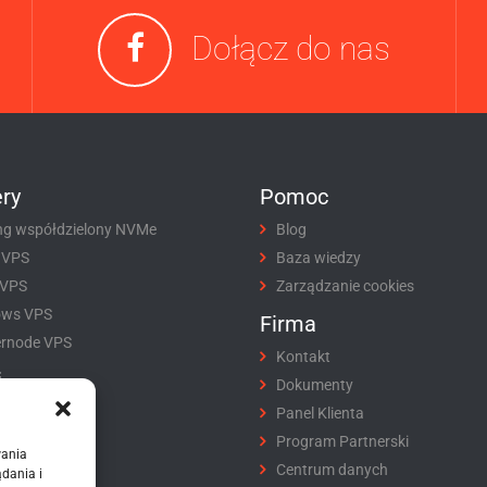
Dołącz do nas
ry
Pomoc
ng współdzielony NVMe
Blog
 VPS
Baza wiedzy
 VPS
Zarządzanie cookies
ows VPS
Firma
rnode VPS
Kontakt
i
Dokumenty
tracja domeny
Panel Klienta
fer domeny
Program Partnerski
wania
ikaty SSL
Centrum danych
dania i