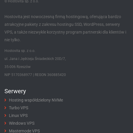
© Hostovita sp. z o.o.
Hostovita jest nowoczesną firmą hostingową, oferująca bardzo
atrakcyjne pakiety z zakresu hostingu SSD, WordPress, serwery
VPS, a także niezwykle korzystny program partnerski dla klientów i
nie tylko.
Hostovita sp. z o.o.
ul. Jana i Jędrzeja Śniadeckich 20D/7,
35-006 Rzeszów
NIP 5170368977 | REGON 360885420
Serwery
Hosting współdzielony NVMe
Turbo VPS
Linux VPS
Windows VPS
Masternode VPS