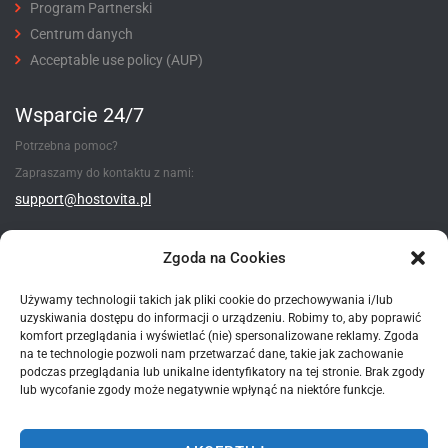
Program Partnerski
Centrum danych
Acceptable use policy (AUP)
Wsparcie 24/7
Potrzebna pomoc?
Zapraszamy do kontaktu z nami:
support@hostovita.pl
Utwórz zgłoszenie
Zgoda na Cookies
Używamy technologii takich jak pliki cookie do przechowywania i/lub
uzyskiwania dostępu do informacji o urządzeniu. Robimy to, aby poprawić
Metody płatności
komfort przeglądania i wyświetlać (nie) spersonalizowane reklamy. Zgoda
na te technologie pozwoli nam przetwarzać dane, takie jak zachowanie
podczas przeglądania lub unikalne identyfikatory na tej stronie. Brak zgody
lub wycofanie zgody może negatywnie wpłynąć na niektóre funkcje.