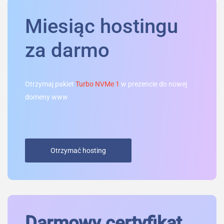
Miesiąc hostingu
za darmo
Otrzymaj pakiet
Turbo NVMe 1
w prezencie do nowej
domeny www
Otrzymać hosting
Darmowy certyfikat