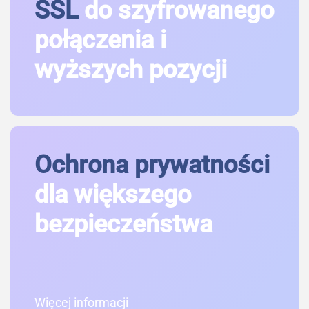
SSL
do szyfrowanego
połączenia i
wyższych pozycji
Ochrona prywatności
dla większego
bezpieczeństwa
Więcej informacji