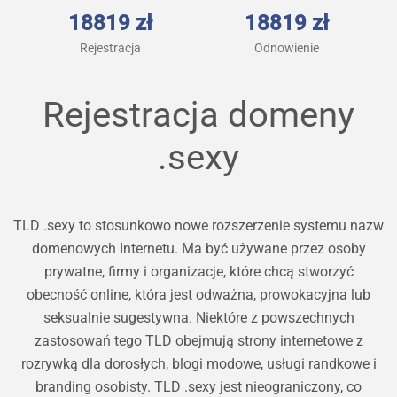
18819 zł
18819 zł
Rejestracja
Odnowienie
Rejestracja domeny
.sexy
TLD .sexy to stosunkowo nowe rozszerzenie systemu nazw
domenowych Internetu. Ma być używane przez osoby
prywatne, firmy i organizacje, które chcą stworzyć
obecność online, która jest odważna, prowokacyjna lub
seksualnie sugestywna. Niektóre z powszechnych
zastosowań tego TLD obejmują strony internetowe z
rozrywką dla dorosłych, blogi modowe, usługi randkowe i
branding osobisty. TLD .sexy jest nieograniczony, co