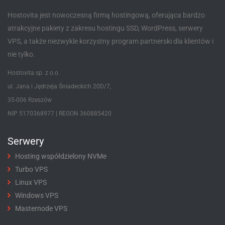
Hostovita jest nowoczesną firmą hostingową, oferująca bardzo
atrakcyjne pakiety z zakresu hostingu SSD, WordPress, serwery
VPS, a także niezwykle korzystny program partnerski dla klientów i
nie tylko.
Hostovita sp. z o.o.
ul. Jana i Jędrzeja Śniadeckich 20D/7,
35-006 Rzeszów
NIP 5170368977 | REGON 360885420
Serwery
Hosting współdzielony NVMe
Turbo VPS
Linux VPS
Windows VPS
Masternode VPS