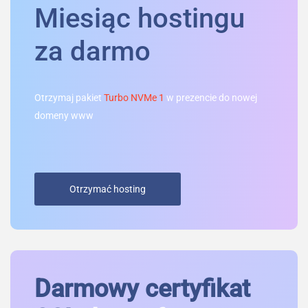
Miesiąc hostingu
za darmo
Otrzymaj pakiet
Turbo NVMe 1
w prezencie do nowej
domeny www
Otrzymać hosting
Darmowy certyfikat