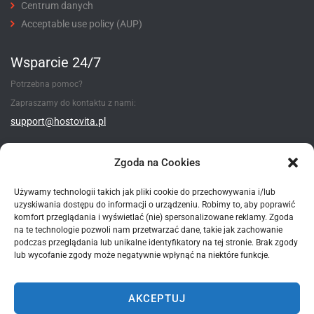
Centrum danych
Acceptable use policy (AUP)
Wsparcie 24/7
Potrzebna pomoc?
Zapraszamy do kontaktu z nami:
support@hostovita.pl
Utwórz zgłoszenie
Zgoda na Cookies
Używamy technologii takich jak pliki cookie do przechowywania i/lub
uzyskiwania dostępu do informacji o urządzeniu. Robimy to, aby poprawić
Metody płatności
komfort przeglądania i wyświetlać (nie) spersonalizowane reklamy. Zgoda
na te technologie pozwoli nam przetwarzać dane, takie jak zachowanie
podczas przeglądania lub unikalne identyfikatory na tej stronie. Brak zgody
lub wycofanie zgody może negatywnie wpłynąć na niektóre funkcje.
AKCEPTUJ
*wszystkie podane ceny - są cenami brutto zawierające 23% VAT