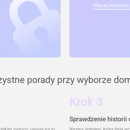
Więcej informacj
zystne porady przy wyborze do
Krok 3
Sprawdzenie historii
ystkim zwrócić uwagę na to,
Nazwa domeny, która była wcz