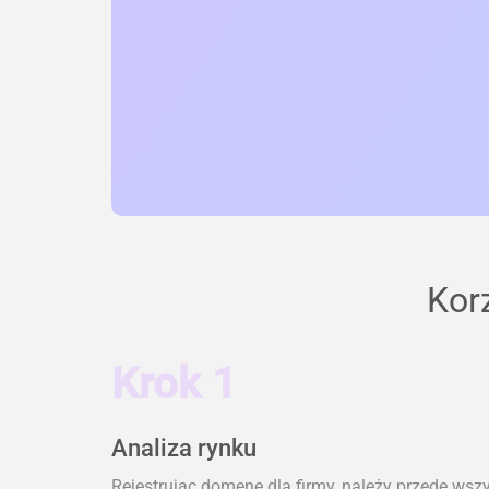
Kor
Krok 1
Analiza rynku
Rejestrując domenę dla firmy, należy przede wsz