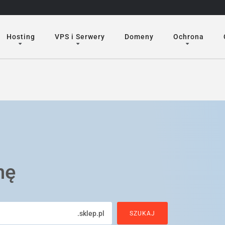
Hosting
VPS i Serwery
Domeny
Ochrona
nę
.sklep.pl