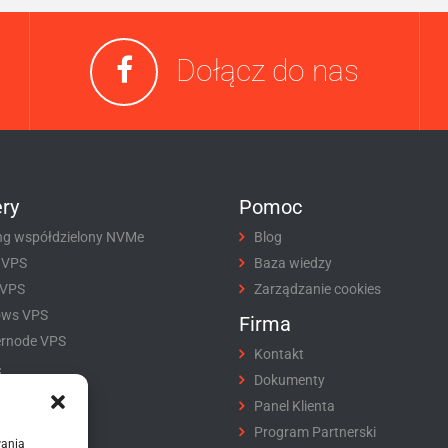
Dołącz do nas
ry
Pomoc
ng współdzielony NVMe
Blog
 VPS
Baza wiedzy
 VPS
Zarządzanie cookies
ows VPS
Firma
rnode VPS
Kontakt
i
Dokumenty
tracja domeny
Panel Klienta
fer domeny
Program Partnerski
wania