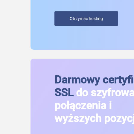
Otrzymać hosting
Darmowy certyfi
SSL
do szyfrow
połączenia i
wyższych pozycj