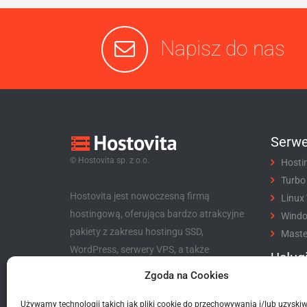
Napisz do nas
Serwe
© Hostovita sp. z o.o.
Hosti
Turbo
Hostovita jest nowoczesną firmą
Linux
hostingową, oferująca bardzo atrakcyjne
Wind
pakiety z zakresu hostingu SSD,
Maste
WordPress, serwery VPS, a także
Usług
niezwykle korzystny program partnerski
Zgoda na Cookies
Rejes
dla klientów i nie tylko.
Trans
Używamy technologii takich jak pliki cookie do przechowywania i/lub uzyski