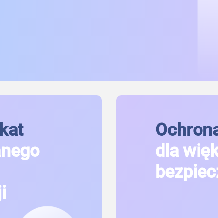
kat
Ochrona
anego
dla wię
bezpiec
i