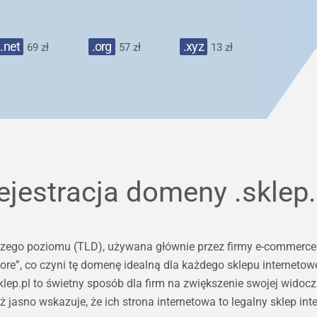
.net
.org
.xyz
69 zł
57 zł
13 zł
ejestracja domeny
.sklep.
ego poziomu (TLD), używana głównie przez firmy e-commerce i 
store”, co czyni tę domenę idealną dla każdego sklepu interneto
ep.pl to świetny sposób dla firm na zwiększenie swojej widocz
 jasno wskazuje, że ich strona internetowa to legalny sklep int