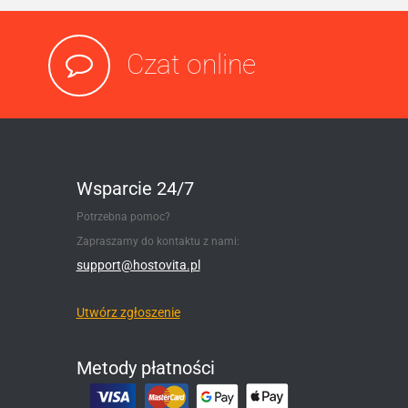
Czat online
Wsparcie 24/7
Potrzebna pomoc?
Zapraszamy do kontaktu z nami:
support@hostovita.pl
Utwórz zgłoszenie
Metody płatności