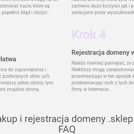
jestrować nazw, które są
zarówno dużo korzyści jak i 
popełnić błąd i złożyć
sankcjami przez wyszukiwark
Krok 4
Rejestracja domeny w
 łatwa
Należy również pamiętać, że
atwa do zapamiętania i
Niektórzy mogą zarejestrować
ć podwójnych słów, cyfr,
przechwytując w ten sposób k
wiejszy adres strony, tym
przekierowując ruch z tych 
nt znajdzie stronę.
firmy w Internecie.
kup i rejestracja domeny .sklep
FAQ