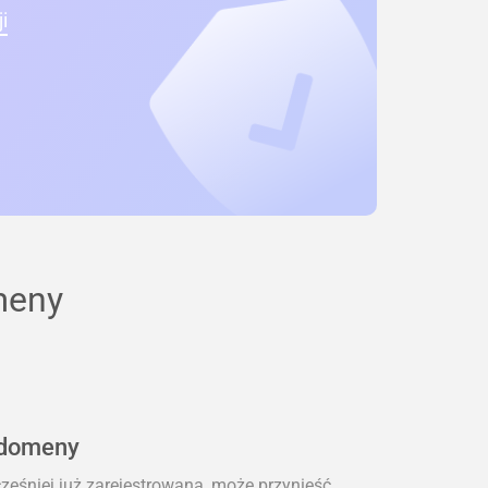
i
meny
 domeny
eśniej już zarejestrowana, może przynieść