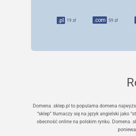
.com
.pl
19 zł
59 zł
R
Domena .sklep.pl to popularna domena najwyższ
“sklep” tłumaczy się na język angielski jako “
obecność online na polskim rynku. Domena .skl
ponieważ