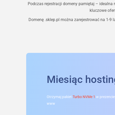
Podczas rejestracji domeny pamiętaj – idealna
kluczowe ofer
Domenę
.sklep.pl
można zarejestrować na 1-9 la
Miesiąc hosti
Otrzymaj pakiet
Turbo NVMe 1
w prezencie
www