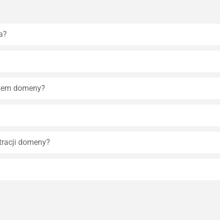
a?
eniem domeny?
tracji domeny?