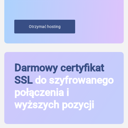
Otrzymać hosting
Darmowy certyfikat
SSL
do szyfrowanego
połączenia i
wyższych pozycji