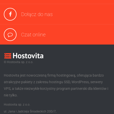
Dołącz do nas
Czat online
© Hostovita sp. z o.o.
Hostovita jest nowoczesną firmą hostingową, oferująca bardzo
atrakcyjne pakiety z zakresu hostingu SSD, WordPress, serwery
VPS, a także niezwykle korzystny program partnerski dla klientów i
nie tylko.
Hostovita sp. z o.o.
ul. Jana i Jędrzeja Śniadeckich 20D/7,