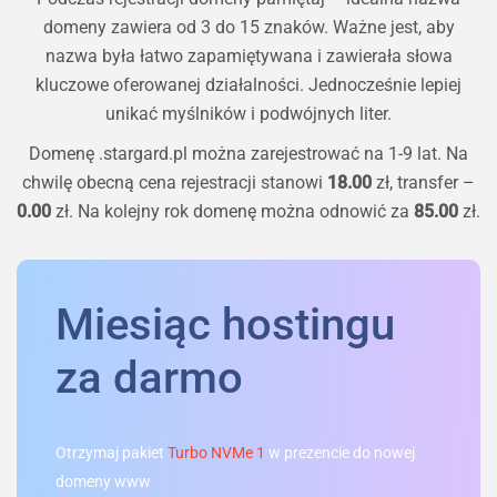
domeny zawiera od 3 do 15 znaków. Ważne jest, aby
nazwa była łatwo zapamiętywana i zawierała słowa
kluczowe oferowanej działalności. Jednocześnie lepiej
unikać myślników i podwójnych liter.
Domenę
.stargard.pl
można zarejestrować na 1-9 lat. Na
chwilę obecną cena rejestracji stanowi
18.00
zł, transfer –
0.00
zł. Na kolejny rok domenę można odnowić za
85.00
zł.
Miesiąc hostingu
za darmo
Otrzymaj pakiet
Turbo NVMe 1
w prezencie do nowej
domeny www