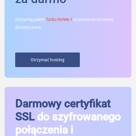
Otrzymaj pakiet
Turbo NVMe 1
w prezencie do nowej
domeny www
Otrzymać hosting
Darmowy certyfikat
SSL
do szyfrowanego
połączenia i