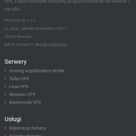
VPS, a także niezwykle korzystny program partnerski dla klientów i
nie tylko.
Hostovita sp. z o.o.
ul. Jana i Jędrzeja Śniadeckich 20D/7,
35-006 Rzeszów
NIP 5170368977 | REGON 360885420
Serwery
Hosting współdzielony NVMe
Turbo VPS
Linux VPS
Windows VPS
Masternode VPS
Usługi
Rejestracja domeny
Transfer domeny