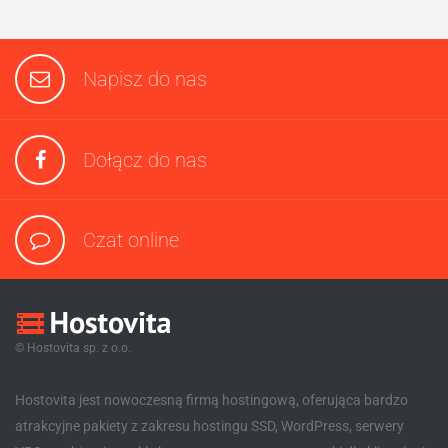
Napisz do nas
Dołącz do nas
Czat online
© Hostovita sp. z o.o.
Hostovita jest nowoczesną firmą hostingową, oferująca bardzo
atrakcyjne pakiety z zakresu hostingu SSD, WordPress, serwery