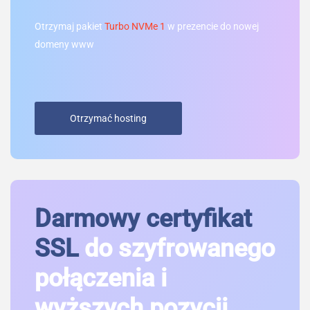
Otrzymaj pakiet
Turbo NVMe 1
w prezencie do nowej
domeny www
Otrzymać hosting
Darmowy certyfikat
SSL
do szyfrowanego
połączenia i
wyższych pozycji