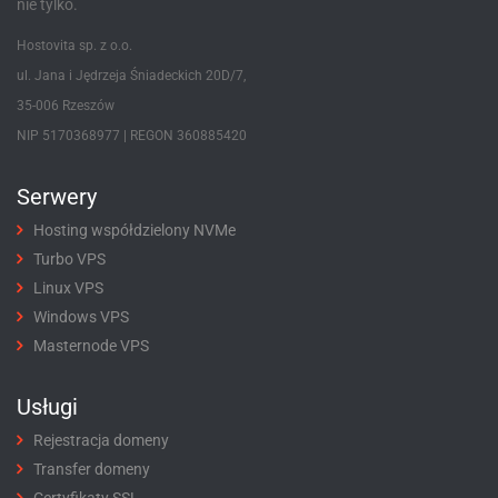
nie tylko.
Hostovita sp. z o.o.
ul. Jana i Jędrzeja Śniadeckich 20D/7,
35-006 Rzeszów
NIP 5170368977 | REGON 360885420
Serwery
Hosting współdzielony NVMe
Turbo VPS
Linux VPS
Windows VPS
Masternode VPS
Usługi
Rejestracja domeny
Transfer domeny
Certyfikaty SSL