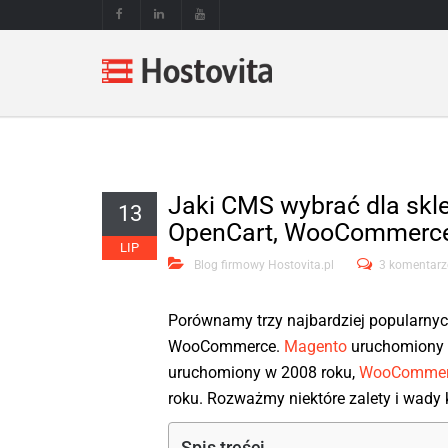
Jaki CMS wybrać dla skl
13
OpenCart, WooCommerc
LIP
Blog firmowy Hostovita.pl
3 komentarz
Porównamy trzy najbardziej popularnyc
WooCommerce.
Magento
uruchomiony w
uruchomiony w 2008 roku,
WooCommer
roku. Rozważmy niektóre zalety i wady 
Spis treści