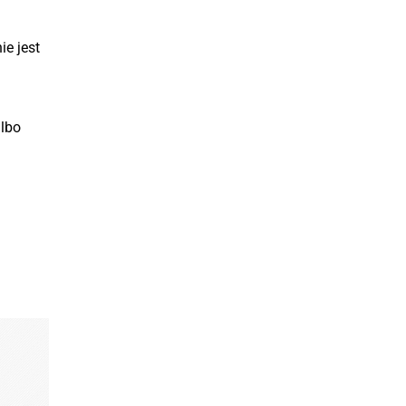
e jest
lbo