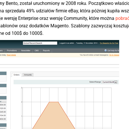
ny Bento, został uruchomiony w 2008 roku. Początkowo właści
na sprzedała 49% udziałów firmie eBay, która póżniej kupiła wsz
je wersję Enterprise oraz wersję Community, które można
pobrać
h szablonów oraz dodatków Magento. Szablony zazwyczaj kosztuj
ne od 100$ do 1000$.