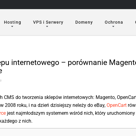
Hosting
VPS i Serwery
Domeny
Ochrona
epu internetowego – porównanie Magent
e
e
h CMS do tworzenia sklepów internetowych: Magento, OpenCart
 2008 roku, i na dzień dzisiejszy neleży do eBay,
OpenCart
rów
ce
jest najmłodszym systemem wśród nich, który uruchomiony
każdego z nich.