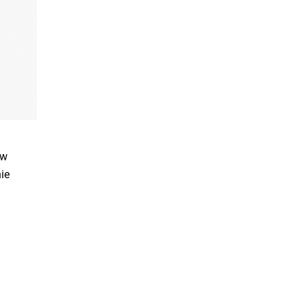
ów
ie