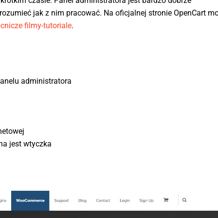
krótkim czasie. Panel administratora jest bardzo dobrze
rozumieć jak z nim pracować. Na oficjalnej stronie OpenCart m
nicze filmy-tutoriale
.
panelu administratora
netowej
a jest wtyczka