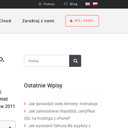
Pomoc
Blog
Cloud
Zarabiaj z nami
MÓJ PANEL
o,
Ostatnie Wpisy
,
nież
Jak sprawdzić wiek domeny: Instrukcja
 w 2011
Jak zainstalować RapidSSL certyfikat
SSL na hostingu z cPanel?
Jak wystawić fakturę dla wypłaty z