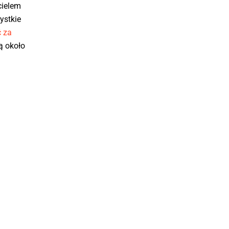
cielem
ystkie
 za
ą około