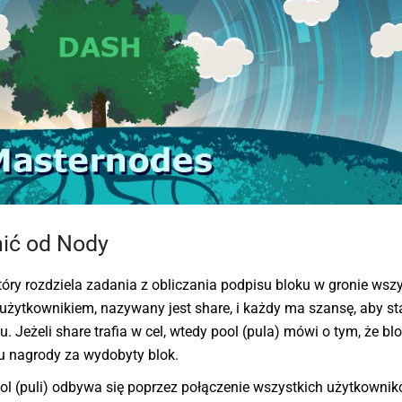
nić od Nody
który rozdziela zadania z obliczania podpisu bloku w gronie wsz
ytkownikiem, nazywany jest share, i każdy ma szansę, aby sta
Jeżeli share trafia w cel, wtedy pool (pula) mówi o tym, że blo
łu nagrody za wydobyty blok.
ol (puli) odbywa się poprzez połączenie wszystkich użytkownik