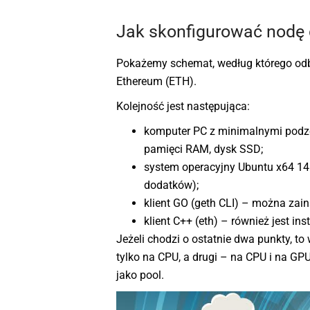
Jak skonfigurować nodę 
Pokażemy schemat, według którego odby
Ethereum (ETH).
Kolejność jest następująca:
komputer PC z minimalnymi podzes
pamięci RAM, dysk SSD;
system operacyjny Ubuntu x64 14.
dodatków);
klient GO (geth CLI) – można zai
klient C++ (eth) – również jest in
Jeżeli chodzi o ostatnie dwa punkty, t
tylko na CPU, a drugi – na CPU i na G
jako pool.