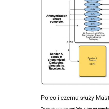
Po co i czemu służy Mas
To są specjalne portfele, które są syn