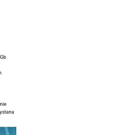
 Gb
h
nie
zystana