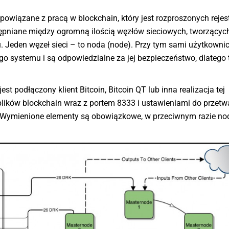
 powiązane z pracą w blockchain, który jest rozproszonych reje
ępniane między ogromną ilością węzłów sieciowych, tworzącyc
. Jeden węzeł sieci – to noda (node). Przy tym sami użytkownicy
iego systemu i są odpowiedzialne za jej bezpieczeństwo, dlatego 
st podłączony klient Bitcoin, Bitcoin QT lub inna realizacja tej
plików blockchain wraz z portem 8333 i ustawieniami do przetw
. Wymienione elementy są obowiązkowe, w przeciwnym razie no