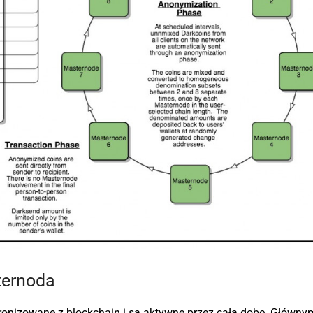
ternoda
chronizowane z blockchain i są aktywne przez całą dobę. Główny