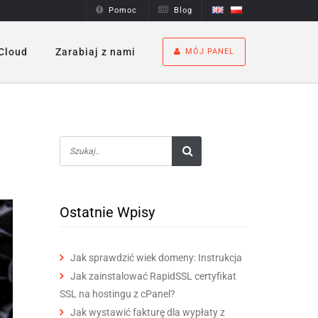
Pomoc
Blog
Cloud
Zarabiaj z nami
MÓJ PANEL
Ostatnie Wpisy
Jak sprawdzić wiek domeny: Instrukcja
Jak zainstalować RapidSSL certyfikat
SSL na hostingu z cPanel?
Jak wystawić fakturę dla wypłaty z