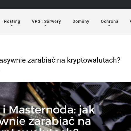
Hosting
VPS i Serwery
Domeny
Ochrona
pasywnie zarabiać na kryptowalutach?
z