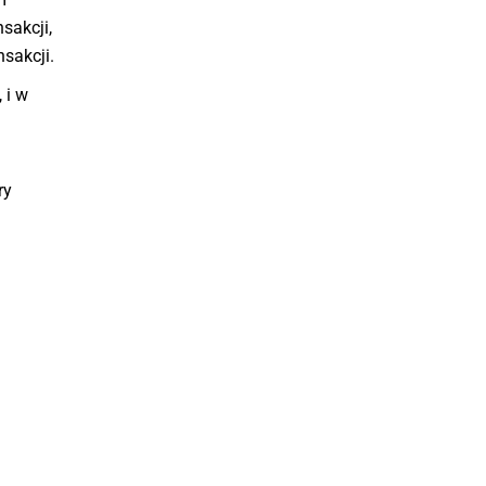
sakcji,
sakcji.
 i w
ry