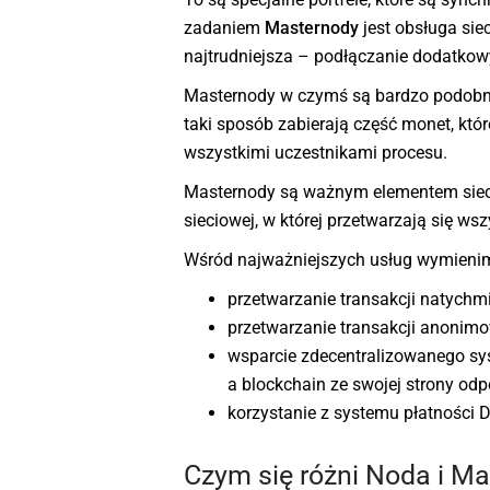
zadaniem
Masternody
jest obsługa siec
najtrudniejsza – podłączanie dodatkowy
Masternody w czymś są bardzo podobne 
taki sposób zabierają część monet, któ
wszystkimi uczestnikami procesu.
Masternody są ważnym elementem sieci D
sieciowej, w której przetwarzają się wsz
Wśród najważniejszych usług wymieni
przetwarzanie transakcji natych
przetwarzanie transakcji anonim
wsparcie zdecentralizowanego sy
a blockchain ze swojej strony od
korzystanie z systemu płatności D
Czym się różni Noda i M