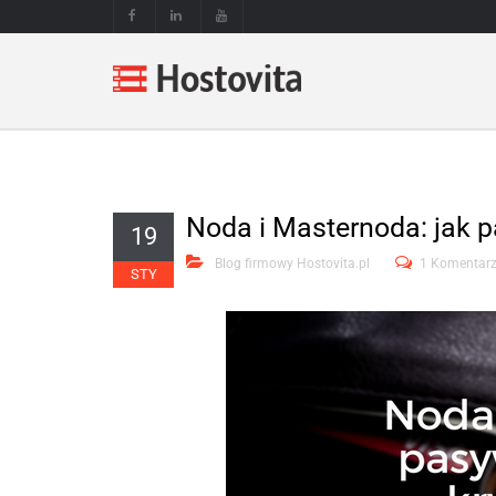
Noda i Masternoda: jak 
19
Blog firmowy Hostovita.pl
1 Komentar
STY