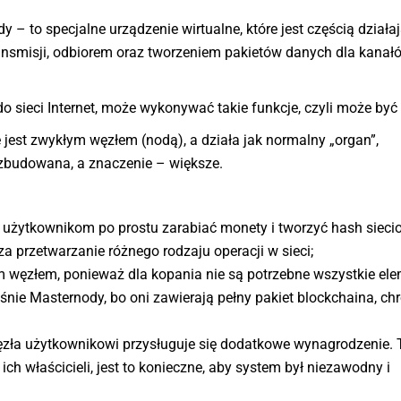
y – to specjalne urządzenie wirtualne, które jest częścią działa
ansmisji, odbiorem oraz tworzeniem pakietów danych dla kanał
do sieci Internet, może wykonywać takie funkcje, czyli może być
ie jest zwykłym węzłem (nodą), a działa jak normalny „organ”,
rozbudowana, a znaczenie – większe.
użytkownikom po prostu zarabiać monety i tworzyć hash sieci
a przetwarzanie różnego rodzaju operacji w sieci;
 węzłem, ponieważ dla kopania nie są potrzebne wszystkie ele
nie Masternody, bo oni zawierają pełny pakiet blockchaina, ch
ęzła użytkownikowi przysługuje się dodatkowe wynagrodzenie. 
ch właścicieli, jest to konieczne, aby system był niezawodny i