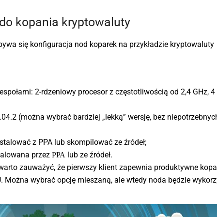
do kopania kryptowaluty
wa się konfiguracja nod koparek na przykładzie kryptowaluty
połami: 2-rdzeniowy procesor z częstotliwością od 2,4 GHz, 4
04.2 (można wybrać bardziej „lekką” wersję, bez niepotrzebnyc
nstalować z PPA lub skompilować ze źródeł;
stalowana przez РРА lub ze źródeł.
o warto zauważyć, że pierwszy klient zapewnia produktywne kopa
PU. Można wybrać opcję mieszaną, ale wtedy noda będzie wykor