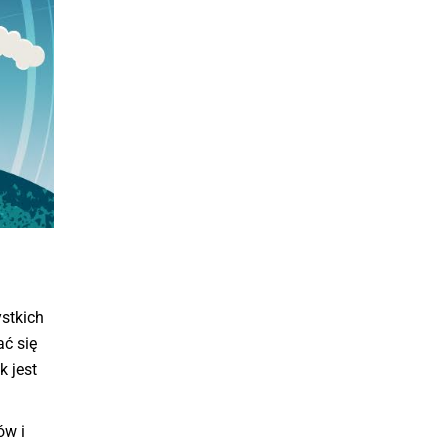
ystkich
ć się
k jest
ów i