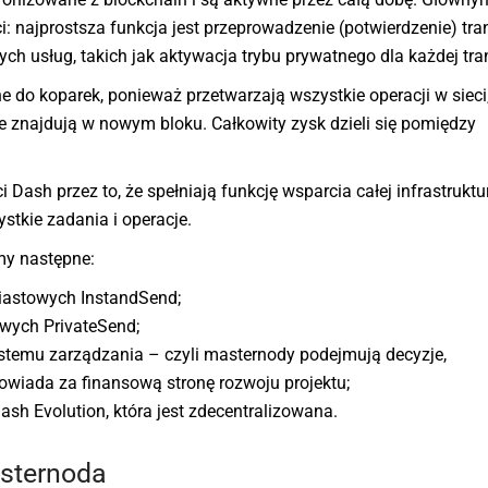
i: najprostsza funkcja jest przeprowadzenie (potwierdzenie) tran
ch usług, takich jak aktywacja trybu prywatnego dla każdej tran
do koparek, ponieważ przetwarzają wszystkie operacji w sieci,
re znajdują w nowym bloku. Całkowity zysk dzieli się pomiędzy
ash przez to, że spełniają funkcję wsparcia całej infrastruktu
ystkie zadania i operacje.
my następne:
miastowych InstandSend;
owych PrivateSend;
stemu zarządzania – czyli masternody podejmują decyzje,
powiada za finansową stronę rozwoju projektu;
ash Evolution, która jest zdecentralizowana.
asternoda