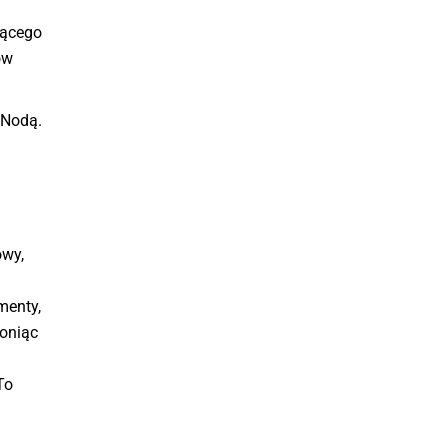
jącego
ów
 Nodą.
owy,
menty,
roniąc
To