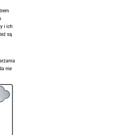
strem
h
 i ich
też są
arzania
da nie