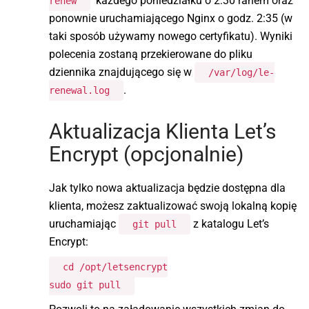
każdego poniedziałku o 2:30 ranem oraz
renew
ponownie uruchamiającego Nginx o godz. 2:35 (w
taki sposób używamy nowego certyfikatu). Wyniki
polecenia zostaną przekierowane do pliku
dziennika znajdującego się w
/var/log/le-
.
renewal.log
Aktualizacja Klienta Let’s
Encrypt (opcjonalnie)
Jak tylko nowa aktualizacja będzie dostępna dla
klienta, możesz zaktualizować swoją lokalną kopię
uruchamiając
z katalogu Let’s
git pull
Encrypt:
cd /opt/letsencrypt
sudo git pull