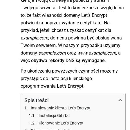
kieruje Twoją domenę na publiczny adres IP
Twojego serwera. Jest to konieczne ze względu na
to, że fakt własności domeny Let’s Encrypt
potwierdza poprzez wydanie certyfikatu. Na
przykład, jeżeli chcesz uzyskać certyfikat dla
example.com
, domena powinna być obsługiwana
Twoim serwerem. W naszym przypadku użyjemy
domeny
example.com
oraz
www.example.com
, a
więc
obydwa rekordy DNS są wymagane
.
Po ukończeniu powyższych czynności możemy
przystąpić do instalacji klienckiego
oprogramowania
Let’s Encrypt
.
Spis treści
Instalowanie klienta Let's Encrypt
Instalacja Git i bc
Klonowanie Let's Encrypt