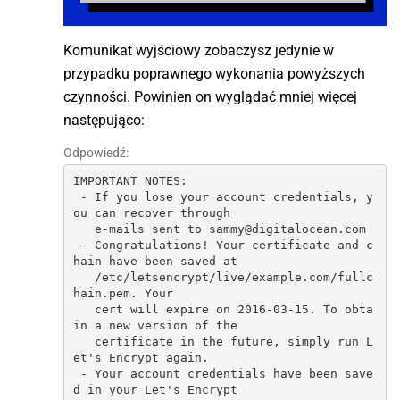
Komunikat wyjściowy zobaczysz jedynie w
przypadku poprawnego wykonania powyższych
czynności. Powinien on wyglądać mniej więcej
następująco:
Odpowiedź:
IMPORTANT NOTES:

 - If you lose your account credentials, y
ou can recover through

   e-mails sent to sammy@digitalocean.com

 - Congratulations! Your certificate and c
hain have been saved at

   /etc/letsencrypt/live/example.com/fullc
hain.pem. Your

   cert will expire on 2016-03-15. To obta
in a new version of the

   certificate in the future, simply run L
et's Encrypt again.

 - Your account credentials have been save
d in your Let's Encrypt
