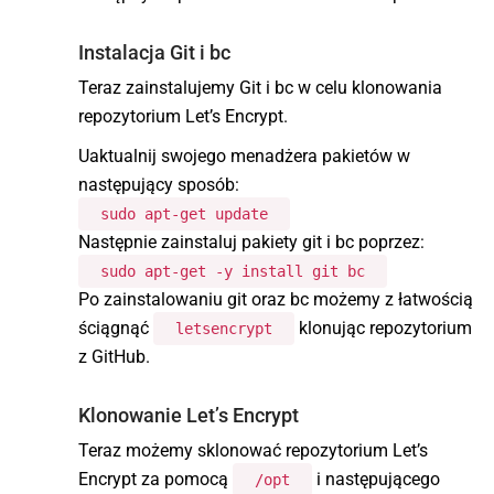
Instalacja
Git i bc
Teraz zainstalujemy Git i bc w celu klonowania
repozytorium Let’s Encrypt.
Uaktualnij swojego menadżera pakietów w
następujący sposób:
sudo apt-get update
Następnie zainstaluj pakiety git i bc poprzez:
sudo apt-get -y install git bc
Po zainstalowaniu git oraz bc możemy z łatwością
ściągnąć
klonując repozytorium
letsencrypt
z GitHub.
Klonowanie Let’s Encrypt
Teraz możemy sklonować repozytorium Let’s
Encrypt za pomocą
i następującego
/opt