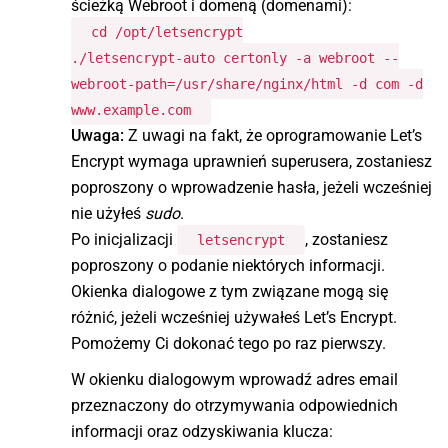
ścieżką Webroot i domeną (domenami):
cd /opt/letsencrypt
./letsencrypt-auto certonly -a webroot --
webroot-path=/usr/share/nginx/html -d com -d
www.example.com
Uwaga:
Z uwagi na fakt, że oprogramowanie Let’s
Encrypt wymaga uprawnień superusera, zostaniesz
poproszony o wprowadzenie hasła, jeżeli wcześniej
nie użyłeś
sudo
.
Po inicjalizacji
, zostaniesz
letsencrypt
poproszony o podanie niektórych informacji.
Okienka dialogowe z tym związane mogą się
różnić, jeżeli wcześniej używałeś Let’s Encrypt.
Pomożemy Ci dokonać tego po raz pierwszy.
W okienku dialogowym wprowadź adres email
przeznaczony do otrzymywania odpowiednich
informacji oraz odzyskiwania klucza: