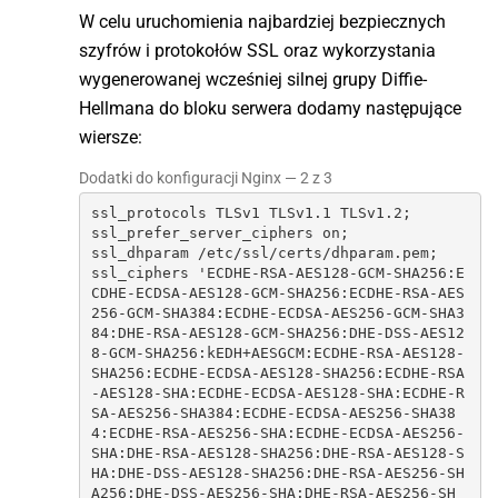
W celu uruchomienia najbardziej bezpiecznych
szyfrów i protokołów SSL oraz wykorzystania
wygenerowanej wcześniej silnej grupy Diffie-
Hellmana do bloku serwera dodamy następujące
wiersze:
Dodatki do konfiguracji Nginx — 2 z 3
ssl_protocols TLSv1 TLSv1.1 TLSv1.2;

ssl_prefer_server_ciphers on;

ssl_dhparam /etc/ssl/certs/dhparam.pem;

ssl_ciphers 'ECDHE-RSA-AES128-GCM-SHA256:E
CDHE-ECDSA-AES128-GCM-SHA256:ECDHE-RSA-AES
256-GCM-SHA384:ECDHE-ECDSA-AES256-GCM-SHA3
84:DHE-RSA-AES128-GCM-SHA256:DHE-DSS-AES12
8-GCM-SHA256:kEDH+AESGCM:ECDHE-RSA-AES128-
SHA256:ECDHE-ECDSA-AES128-SHA256:ECDHE-RSA
-AES128-SHA:ECDHE-ECDSA-AES128-SHA:ECDHE-R
SA-AES256-SHA384:ECDHE-ECDSA-AES256-SHA38
4:ECDHE-RSA-AES256-SHA:ECDHE-ECDSA-AES256-
SHA:DHE-RSA-AES128-SHA256:DHE-RSA-AES128-S
HA:DHE-DSS-AES128-SHA256:DHE-RSA-AES256-SH
A256:DHE-DSS-AES256-SHA:DHE-RSA-AES256-SH