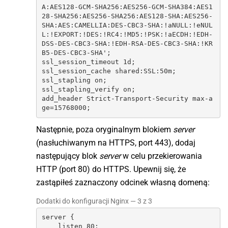
A:AES128-GCM-SHA256:AES256-GCM-SHA384:AES1
28-SHA256:AES256-SHA256:AES128-SHA:AES256-
SHA:AES:CAMELLIA:DES-CBC3-SHA:!aNULL:!eNUL
L:!EXPORT:!DES:!RC4:!MD5:!PSK:!aECDH:!EDH-
DSS-DES-CBC3-SHA:!EDH-RSA-DES-CBC3-SHA:!KR
B5-DES-CBC3-SHA';

ssl_session_timeout 1d;

ssl_session_cache shared:SSL:50m;

ssl_stapling on;

ssl_stapling_verify on;

add_header Strict-Transport-Security max-a
ge=15768000;
Następnie, poza oryginalnym blokiem
server
(nasłuchiwanym na HTTPS, port 443), dodaj
następujący blok
server
w celu przekierowania
HTTP (port 80) do HTTPS. Upewnij się, że
zastąpiłeś zaznaczony odcinek własną domeną:
Dodatki do konfiguracji Nginx — 3 z 3
server {

    listen 80;
