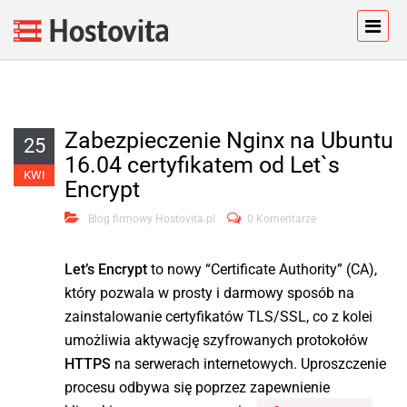
Zabezpieczenie Nginx na Ubuntu
25
16.04 certyfikatem od Let`s
KWI
Encrypt
Blog firmowy Hostovita.pl
0 Komentarze
Let’s Encrypt
to nowy “Certificate Authority” (CA),
który pozwala w prosty i darmowy sposób na
zainstalowanie certyfikatów TLS/SSL, co z kolei
umożliwia aktywację szyfrowanych protokołów
HTTPS
na serwerach internetowych. Uproszczenie
procesu odbywa się poprzez zapewnienie