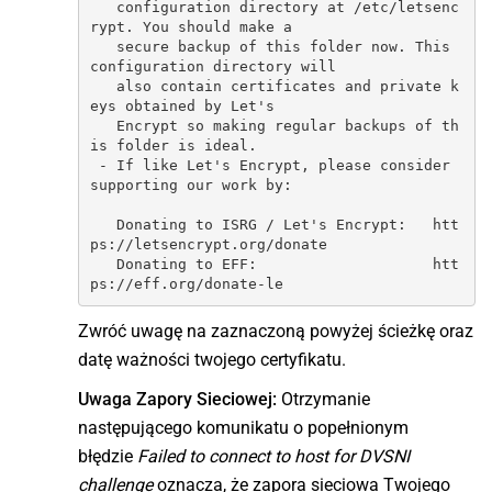
   configuration directory at /etc/letsenc
rypt. You should make a

   secure backup of this folder now. This 
configuration directory will

   also contain certificates and private k
eys obtained by Let's

   Encrypt so making regular backups of th
is folder is ideal.

 - If like Let's Encrypt, please consider 
supporting our work by:

   Donating to ISRG / Let's Encrypt:   htt
ps://letsencrypt.org/donate

   Donating to EFF:                    htt
ps://eff.org/donate-le
Zwróć uwagę na zaznaczoną powyżej ścieżkę oraz
datę ważności twojego certyfikatu.
Uwaga Zapory Sieciowej:
Otrzymanie
następującego komunikatu o popełnionym
błędzie
Failed to connect to host for DVSNI
challenge
oznacza, że zapora sieciowa Twojego