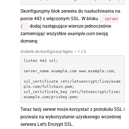
Skonfigurujmy blok serwera do nasłuchiwania na
porcie 443 z włączonym SSL. W bloku
server
dodaj następujące wiersze jednocześnie
{
zamieniając wszystkie
example.com
swoją
domeną:
Dodatki do konfiguracji Nginx — 1 z 3
listen 443 ssl;

server_name example.com www.example.com;

ssl_certificate /etc/letsencrypt/live/exam
ple.com/fullchain.pem;

ssl_certificate_key /etc/letsencrypt/live/
example.com/privkey.pem;
Teraz twój serwer może korzystać z protokołu SSL i
pozwala na wykorzystanie uzyskanego wcześniej
serwera Let’s Encrypt SSL.