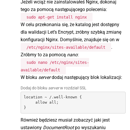
Jeżeli wciąż nie zainstalowałeś Nginx, dokonaj
tego za pomocą następującego polecenia:
sudo apt-get install nginx
W celu przekonania się, że katalog jest dostępny
dla walidacji Let’s Encrypt, zróbny szybką zmianę
konfiguracji Nginx. Domyślnie, znajduje się on w
.
/etc/nginx/sites-available/default
Zróbmy to za pomocą
nano
:
sudo nano /etc/nginx/sites-
available/default
W bloku
server
dodaj następujący blok lokalizacji:
Dodaj do bloku
server
w rozdział SSL
location ~ /.well-known {

     allow all;

}
Również będziesz musiał zobaczyć jaki jest
ustawiony
DocumentRoot
po wyszukaniu