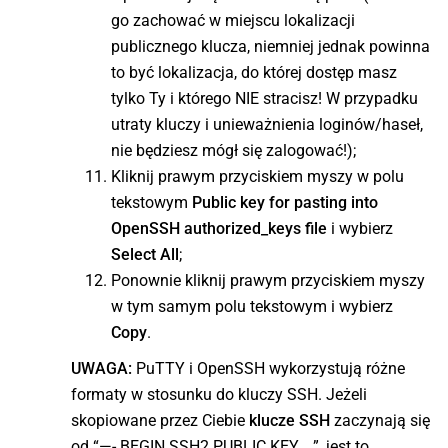
go zachować w miejscu lokalizacji
publicznego klucza, niemniej jednak powinna
to być lokalizacja, do której dostęp masz
tylko Ty i którego NIE stracisz! W przypadku
utraty kluczy i unieważnienia loginów/haseł,
nie będziesz mógł się zalogować!);
Kliknij prawym przyciskiem myszy w polu
tekstowym
Public key for pasting into
OpenSSH authorized_keys file
i wybierz
Select All
;
Ponownie kliknij prawym przyciskiem myszy
w tym samym polu tekstowym i wybierz
Copy
.
UWAGA:
PuTTY i OpenSSH wykorzystują różne
formaty w stosunku do kluczy SSH. Jeżeli
skopiowane przez Ciebie
klucze SSH
zaczynają się
od “—- BEGIN SSH2 PUBLIC KEY …”, jest to