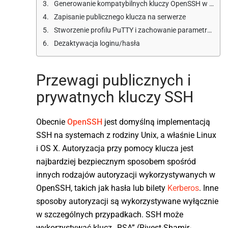
Generowanie kompatybilnych kluczy OpenSSH w celu ich wykorzystania z PuTTY
Zapisanie publicznego klucza na serwerze
Stworzenie profilu PuTTY i zachowanie parametrów na komputerze
Dezaktywacja loginu/hasła
Przewagi publicznych i
prywatnych kluczy SSH
Obecnie
OpenSSH
jest domyślną implementacją
SSH na systemach z rodziny Unix, a właśnie Linux
i OS X. Autoryzacja przy pomocy klucza jest
najbardziej bezpiecznym sposobem spośród
innych rodzajów autoryzacji wykorzystywanych w
OpenSSH, takich jak hasła lub bilety
Kerberos
. Inne
sposoby autoryzacji są wykorzystywane wyłącznie
w szczególnych przypadkach. SSH może
wykorzystywać klucz „RSA” (Rivest-Shamir-