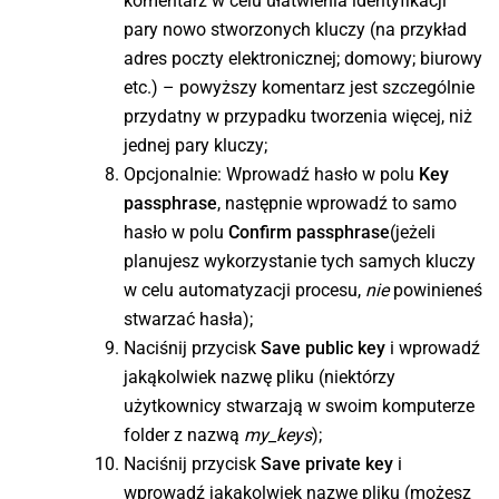
komentarz w celu ułatwienia identyfikacji
pary nowo stworzonych kluczy (na przykład
adres poczty elektronicznej; domowy; biurowy
etc.) – powyższy komentarz jest szczególnie
przydatny w przypadku tworzenia więcej, niż
jednej pary kluczy;
Opcjonalnie: Wprowadź hasło w polu
Key
passphrase
, następnie wprowadź to samo
hasło w polu
Confirm passphrase
(jeżeli
planujesz wykorzystanie tych samych kluczy
w celu automatyzacji procesu,
nie
powinieneś
stwarzać hasła);
Naciśnij przycisk
Save public key
i wprowadź
jakąkolwiek nazwę pliku (niektórzy
użytkownicy stwarzają w swoim komputerze
folder z nazwą
my_keys
);
Naciśnij przycisk
Save private key
i
wprowadź jakąkolwiek nazwę pliku (możesz