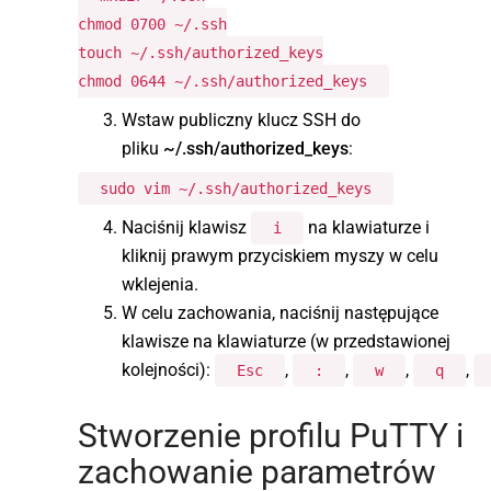
chmod 0700 ~/.ssh
touch ~/.ssh/authorized_keys
chmod 0644 ~/.ssh/authorized_keys
Wstaw publiczny klucz SSH do
pliku
~/.ssh/authorized_keys
:
sudo vim ~/.ssh/authorized_keys
Naciśnij klawisz
na klawiaturze i
i
kliknij prawym przyciskiem myszy w celu
wklejenia.
W celu zachowania, naciśnij następujące
klawisze na klawiaturze (w przedstawionej
kolejności):
,
,
,
,
Esc
:
w
q
Stworzenie profilu PuTTY i
zachowanie parametrów