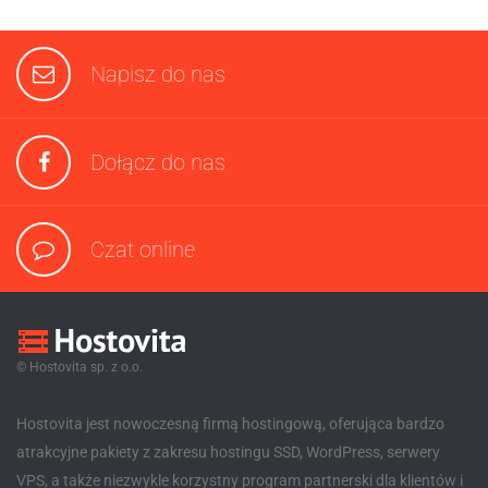
Napisz do nas
Dołącz do nas
Czat online
© Hostovita sp. z o.o.
Hostovita jest nowoczesną firmą hostingową, oferująca bardzo
atrakcyjne pakiety z zakresu hostingu SSD, WordPress, serwery
VPS, a także niezwykle korzystny program partnerski dla klientów i