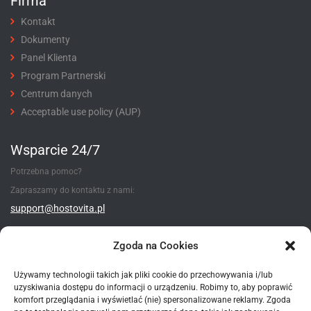
Firma
Kontakt
Dokumenty
Panel Klienta
Program Partnerski
Centrum danych
Acceptable use policy (AUP)
Wsparcie 24/7
Potrzebna pomoc?
Zapraszamy do kontaktu z nami:
support@hostovita.pl
Utwórz zgłoszenie
Zgoda na Cookies
Używamy technologii takich jak pliki cookie do przechowywania i/lub
uzyskiwania dostępu do informacji o urządzeniu. Robimy to, aby poprawić
Metody płatności
komfort przeglądania i wyświetlać (nie) spersonalizowane reklamy. Zgoda