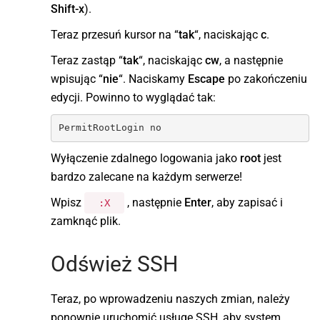
Shift-x
).
Teraz przesuń kursor na “
tak
“, naciskając
c
.
Teraz zastąp “
tak
“, naciskając
cw
, a następnie
wpisując “
nie
“. Naciskamy
Escape
po zakończeniu
edycji. Powinno to wyglądać tak:
PermitRootLogin no
Wyłączenie zdalnego logowania jako
root
jest
bardzo zalecane na każdym serwerze!
Wpisz
, następnie
Enter
, aby zapisać i
:X
zamknąć plik.
Odśwież SSH
Teraz, po wprowadzeniu naszych zmian, należy
ponownie uruchomić usługę SSH, aby system