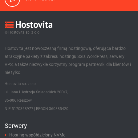
© Hostovita sp. z o.o.
Hostovita jest nowoczesną firmą hostingową, oferująca bardzo
atrakcyjne pakiety z zakresu hostingu SSD, WordPress, serwery
VPS, a także niezwykle korzystny program partnerski dla klientów i
nie tylko.
Hostovita sp. z o.o.
ul. Jana i Jędrzeja Śniadeckich 20D/7,
35-006 Rzeszów
NIP 5170368977 | REGON 360885420
Serwery
Hosting współdzielony NVMe