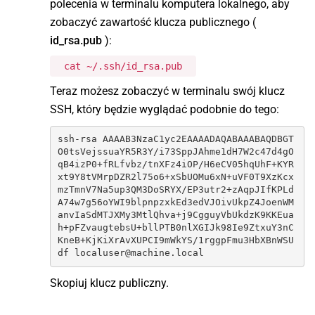
polecenia w terminalu komputera lokalnego, aby
zobaczyć zawartość klucza publicznego (
id_rsa.pub
):
cat ~/.ssh/id_rsa.pub
Teraz możesz zobaczyć w terminalu swój klucz
SSH, który będzie wyglądać podobnie do tego:
ssh-rsa AAAAB3NzaC1yc2EAAAADAQABAAABAQDBGT
O0tsVejssuaYR5R3Y/i73SppJAhme1dH7W2c47d4gO
qB4izP0+fRLfvbz/tnXFz4iOP/H6eCV05hqUhF+KYR
xt9Y8tVMrpDZR2l75o6+xSbUOMu6xN+uVF0T9XzKcx
mzTmnV7Na5up3QM3DoSRYX/EP3utr2+zAqpJIfKPLd
A74w7g56oYWI9blpnpzxkEd3edVJOivUkpZ4JoenWM
anvIaSdMTJXMy3MtlQhva+j9CgguyVbUkdzK9KKEua
h+pFZvaugtebsU+bllPTB0nlXGIJk98Ie9ZtxuY3nC
KneB+KjKiXrAvXUPCI9mWkYS/1rggpFmu3HbXBnWSU
df localuser@machine.local
Skopiuj klucz publiczny.