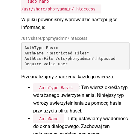
sudo nano
/usr/share/phpmyadmin/.htaccess
W pliku powinniśmy wprowadzić następujące
informacje:
/usr/share/phpmyadmin/.htaccess
AuthType Basic

AuthName "Restricted Files"

AuthUserFile /etc/phpmyadmin/.htpasswd

Require valid-user
Przeanalizujmy znaczenia każdego wiersza:
: Ten wiersz określa typ
AuthType Basic
wdrażanego uwierzytelnienia. Niniejszy typ
wdroży uwierzytelnienia za pomocą hasła
przy użyciu pliku haseł.
: Tutaj ustawiamy wiadomość
AuthName
do okna dialogowego. Zachowaj ten