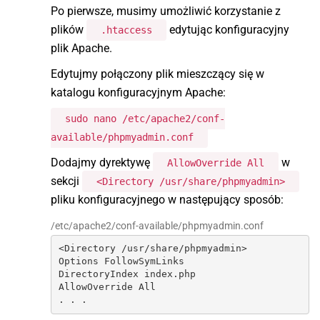
Po pierwsze, musimy umożliwić korzystanie z
plików
edytując konfiguracyjny
.htaccess
plik Apache.
Edytujmy połączony plik mieszczący się w
katalogu konfiguracyjnym Apache:
sudo nano /etc/apache2/conf-
available/phpmyadmin.conf
Dodajmy dyrektywę
w
AllowOverride All
sekcji
<Directory /usr/share/phpmyadmin>
pliku konfiguracyjnego w następujący sposób:
/etc/apache2/conf-available/phpmyadmin.conf
<Directory /usr/share/phpmyadmin>

Options FollowSymLinks

DirectoryIndex index.php

AllowOverride All

. . .