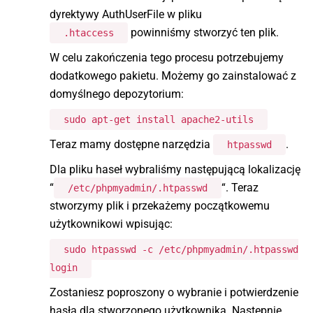
dyrektywy AuthUserFile w pliku
powinniśmy stworzyć ten plik.
.htaccess
W celu zakończenia tego procesu potrzebujemy
dodatkowego pakietu. Możemy go zainstalować z
domyślnego depozytorium:
sudo apt-get install apache2-utils
Teraz mamy dostępne narzędzia
.
htpasswd
Dla pliku haseł wybraliśmy następującą lokalizację
“
“. Teraz
/etc/phpmyadmin/.htpasswd
stworzymy plik i przekażemy początkowemu
użytkownikowi wpisując:
sudo htpasswd -c /etc/phpmyadmin/.htpasswd
login
Zostaniesz poproszony o wybranie i potwierdzenie
hasła dla stworzonego użytkownika. Następnie