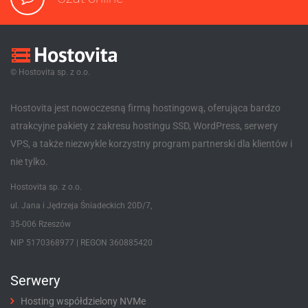
© Hostovita sp. z o.o.
Hostovita jest nowoczesną firmą hostingową, oferująca bardzo
atrakcyjne pakiety z zakresu hostingu SSD, WordPress, serwery
VPS, a także niezwykle korzystny program partnerski dla klientów i
nie tylko.
Hostovita sp. z o.o.
ul. Jana i Jędrzeja Śniadeckich 20D/7,
35-006 Rzeszów
NIP 5170368977 | REGON 360885420
Serwery
Hosting współdzielony NVMe