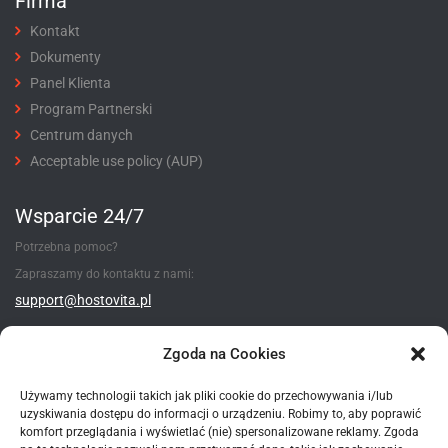
Firma
Kontakt
Dokumenty
Panel Klienta
Program Partnerski
Centrum danych
Acceptable use policy (AUP)
Wsparcie 24/7
Potrzebna pomoc?
Zapraszamy do kontaktu z nami:
support@hostovita.pl
Utwórz zgłoszenie
Zgoda na Cookies
Używamy technologii takich jak pliki cookie do przechowywania i/lub
uzyskiwania dostępu do informacji o urządzeniu. Robimy to, aby poprawić
Metody płatności
komfort przeglądania i wyświetlać (nie) spersonalizowane reklamy. Zgoda