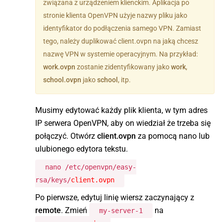
związana z urządzeniem klienckim. Aplikacja po
stronie klienta OpenVPN użyje nazwy pliku jako
identyfikator do podłączenia samego VPN. Zamiast
tego, należy duplikować client.ovpn na jaką chcesz
nazwę VPN w systemie operacyjnym. Na przykład:
work.ovpn
zostanie zidentyfikowany jako
work
,
school.ovpn
jako
school
, itp.
Musimy edytować każdy plik klienta, w tym adres
IP serwera OpenVPN, aby on wiedział że trzeba się
połączyć. Otwórz
client.ovpn
za pomocą nano lub
ulubionego edytora tekstu.
nano /etc/openvpn/easy-
rsa/keys/
client.ovpn
Po pierwsze, edytuj linię wiersz zaczynający z
remote
. Zmień
na
my-server-1