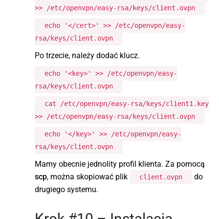
>> /etc/openvpn/easy-rsa/keys/client.ovpn
echo '</cert>' >> /etc/openvpn/easy-
rsa/keys/client.ovpn
Po trzecie, należy dodać klucz.
echo '<key>' >> /etc/openvpn/easy-
rsa/keys/client.ovpn
cat /etc/openvpn/easy-rsa/keys/client1.key
>> /etc/openvpn/easy-rsa/keys/client.ovpn
echo '</key>' >> /etc/openvpn/easy-
rsa/keys/client.ovpn
Mamy obecnie jednolity profil klienta. Za pomocą
scp
, można skopiować plik
do
client.ovpn
drugiego systemu.
Krok #10 – Instalacja