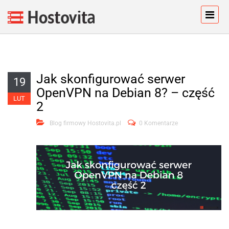
Jak skonfigurować serwer
19
OpenVPN na Debian 8? – część
LUT
2
Blog firmowy Hostovita.pl
0 Komentarze