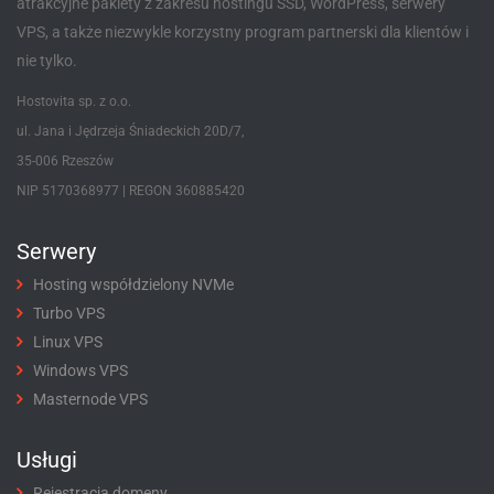
atrakcyjne pakiety z zakresu hostingu SSD, WordPress, serwery
VPS, a także niezwykle korzystny program partnerski dla klientów i
nie tylko.
Hostovita sp. z o.o.
ul. Jana i Jędrzeja Śniadeckich 20D/7,
35-006 Rzeszów
NIP 5170368977 | REGON 360885420
Serwery
Hosting współdzielony NVMe
Turbo VPS
Linux VPS
Windows VPS
Masternode VPS
Usługi
Rejestracja domeny