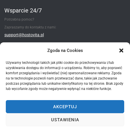
Wsparcie 24/7
Potrzebna pomoc?
Zapraszamy do kontaktu z nami:
support@hostovita.pl
Utwórz zgłoszenie
Zgoda na Cookies
Używamy technologii takich jak pliki cookie do przechowywania i/lub
uzyskiwania dostępu do informacji o urządzeniu. Robimy to, aby poprawić
Metody płatności
komfort przeglądania i wyświetlać (nie) spersonalizowane reklamy. Zgoda
na te technologie pozwoli nam przetwarzać dane, takie jak zachowanie
podczas przeglądania lub unikalne identyfikatory na tej stronie. Brak zgody
lub wycofanie zgody może negatywnie wpłynąć na niektóre funkcje.
AKCEPTUJ
*wszystkie podane ceny - są cenami brutto zawierające 23% VAT
USTAWIENIA
© 2015-2025 Hostovita sp. z o.o. Wszelkie prawa zastrzeżone.