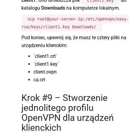
client1
. Ono umieszcza plik
do
client1.key
katalogu
Downloads
na komputerze lokalnym.
scp root@your-server-ip:/etc/openvpn/easy-
rsa/keys/client1.key Downloads/
Pod koniec, upewnij się, że masz te cztery pliki na
urządzeniu klienckim:
`client1.crt`
`client1.key`
client.ovpn
ca.crt
Krok #9 – Stworzenie
jednolitego profilu
OpenVPN dla urządzeń
klienckich