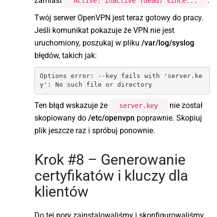
zamiast
.
Active: inactive (dead) since...
Twój serwer OpenVPN jest teraz gotowy do pracy.
Jeśli komunikat pokazuje że VPN nie jest
uruchomiony, poszukaj w pliku
/var/log/syslog
błędów, takich jak:
Options error: --key fails with 'server.ke
y': No such file or directory
Ten błąd wskazuje że
nie został
server.key
skopiowany do
/etc/openvpn
poprawnie. Skopiuj
plik jeszcze raz i spróbuj ponownie.
Krok #8 – Generowanie
certyfikatów i kluczy dla
klientów
Do tej pory zainstalowaliśmy i skonfigurowaliśmy