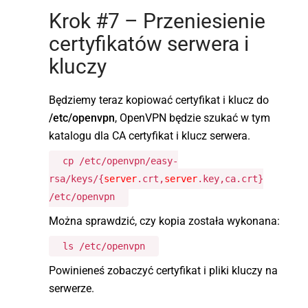
Krok #7 – Przeniesienie
certyfikatów serwera i
kluczy
Będziemy teraz kopiować certyfikat i klucz do
/etc/openvpn
, OpenVPN będzie szukać w tym
katalogu dla CA certyfikat i klucz serwera.
cp /etc/openvpn/easy-
rsa/keys/{
server
.crt,
server
.key,ca.crt}
/etc/openvpn
Można sprawdzić, czy kopia została wykonana:
ls /etc/openvpn
Powinieneś zobaczyć certyfikat i pliki kluczy na
serwerze.