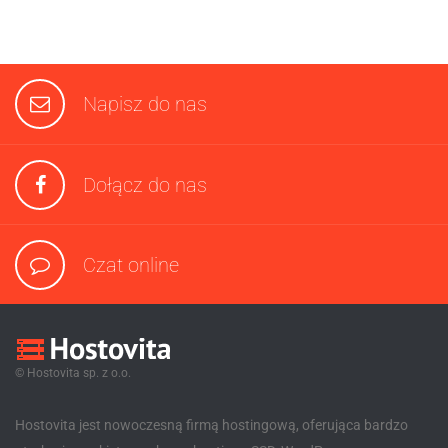
Napisz do nas
Dołącz do nas
Czat online
© Hostovita sp. z o.o.
Hostovita jest nowoczesną firmą hostingową, oferująca bardzo