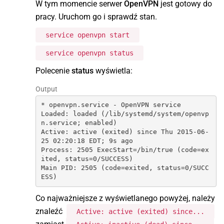
W tym momencie serwer
OpenVPN
jest gotowy do
pracy. Uruchom go i sprawdź stan.
service openvpn start
service openvpn status
Polecenie
status
wyświetla:
Output
* openvpn.service - OpenVPN service

Loaded: loaded (/lib/systemd/system/openvp
n.service; enabled)

Active: active (exited) since Thu 2015-06-
25 02:20:18 EDT; 9s ago

Process: 2505 ExecStart=/bin/true (code=ex
ited, status=0/SUCCESS)

Main PID: 2505 (code=exited, status=0/SUCC
ESS)
Co najważniejsze z wyświetlanego powyżej, należy
znaleźć
Active: active (exited) since...