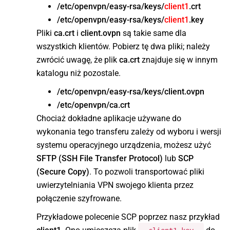
/etc/openvpn/easy-rsa/keys/
client1
.crt
/etc/openvpn/easy-rsa/keys/
client1
.key
Pliki
ca.crt
i
client.ovpn
są takie same dla
wszystkich klientów. Pobierz tę dwa pliki; należy
zwrócić uwagę, że plik
ca.crt
znajduje się w innym
katalogu niż pozostale.
/etc/openvpn/easy-rsa/keys/client.ovpn
/etc/openvpn/ca.crt
Chociaż dokładne aplikacje używane do
wykonania tego transferu zależy od wyboru i wersji
systemu operacyjnego urządzenia, możesz użyć
SFTP (SSH File Transfer Protocol)
lub
SCP
(Secure Copy)
. To pozwoli transportować pliki
uwierzytelniania VPN swojego klienta przez
połączenie szyfrowane.
Przykładowe polecenie SCP poprzez nasz przykład