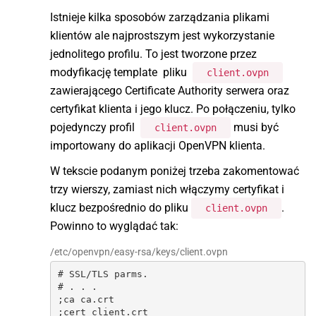
Istnieje kilka sposobów zarządzania plikami
klientów ale najprostszym jest wykorzystanie
jednolitego profilu. To jest tworzone przez
modyfikację template pliku
client.ovpn
zawierającego Certificate Authority serwera oraz
certyfikat klienta i jego klucz. Po połączeniu, tylko
pojedynczy profil
musi być
client.ovpn
importowany do aplikacji OpenVPN klienta.
W tekscie podanym poniżej trzeba zakomentować
trzy wierszy, zamiast nich włączymy certyfikat i
klucz bezpośrednio do pliku
.
client.ovpn
Powinno to wyglądać tak:
/etc/openvpn/easy-rsa/keys/client.ovpn
# SSL/TLS parms.

# . . .

;ca ca.crt

;cert client.crt
