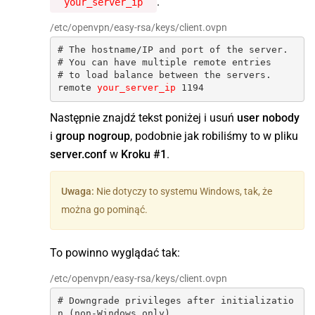
.
your_server_ip
/etc/openvpn/easy-rsa/keys/client.ovpn
# The hostname/IP and port of the server.

# You can have multiple remote entries

# to load balance between the servers.

remote 
your_server_ip
 1194
Następnie znajdź tekst poniżej i usuń
user nobody
i
group nogroup
, podobnie jak robiliśmy to w pliku
server.conf
w
Kroku #1
.
Uwaga:
Nie dotyczy to systemu Windows, tak, że
można go pominąć.
To powinno wyglądać tak:
/etc/openvpn/easy-rsa/keys/client.ovpn
# Downgrade privileges after initializatio
n (non-Windows only)
