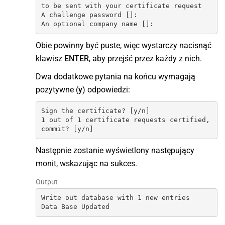
to be sent with your certificate request

A challenge password []:

An optional company name []:
Obie powinny być puste, więc wystarczy nacisnąć
klawisz
ENTER
, aby przejść przez każdy z nich.
Dwa dodatkowe pytania na końcu wymagają
pozytywne (
y
) odpowiedzi:
Sign the certificate? [y/n]

1 out of 1 certificate requests certified, 
commit? [y/n]
Następnie zostanie wyświetlony następujący
monit, wskazując na sukces.
Output
Write out database with 1 new entries

Data Base Updated