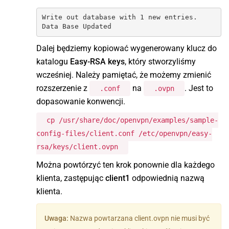
Write out database with 1 new entries.

Data Base Updated
Dalej będziemy kopiować wygenerowany klucz do
katalogu
Easy-RSA keys
, który stworzyliśmy
wcześniej. Należy pamiętać, że możemy zmienić
rozszerzenie z
na
. Jest to
.conf
.ovpn
dopasowanie konwencji.
cp /usr/share/doc/openvpn/examples/sample-
config-files/client.conf /etc/openvpn/easy-
rsa/keys/client.ovpn
Można powtórzyć ten krok ponownie dla każdego
klienta, zastępując
client1
odpowiednią nazwą
klienta.
Uwaga:
Nazwa powtarzana client.ovpn nie musi być