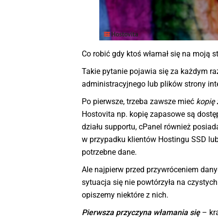
Co robić gdy ktoś włamał się na moją s
Takie pytanie pojawia się za każdym ra
administracyjnego lub plików strony in
Po pierwsze, trzeba zawsze mieć
kopię
Hostovita np. kopię zapasowe są dostęp
działu supportu, cPanel również posiada
w przypadku klientów Hostingu SSD lub 
potrzebne dane.
Ale najpierw przed przywróceniem dany
sytuacja się nie powtórzyła na czystyc
opiszemy niektóre z nich.
Pierwsza przyczyna włamania się
– kr