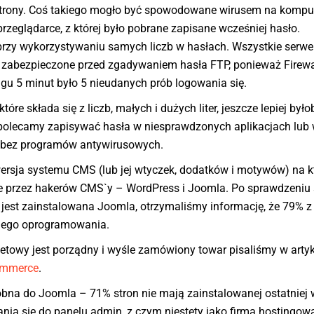
 strony. Coś takiego mogło być spowodowane wirusem na kompu
przeglądarce, z której było pobrane zapisane wcześniej hasło.
rzy wykorzystywaniu samych liczb w hasłach. Wszystkie serwe
 zabezpieczone przed zgadywaniem hasła FTP, ponieważ Firewa
iągu 5 minut było 5 nieudanych prób logowania się.
óre składa się z liczb, małych i dużych liter, jeszcze lepiej było
 polecamy zapisywać hasła w niesprawdzonych aplikacjach lub
h bez programów antywirusowych.
ersja systemu CMS (lub jej wtyczek, dodatków i motywów) na k
ne przez hakerów CMS`y – WordPress i Joomla. Po sprawdzeniu 
 jest zainstalowana Joomla, otrzymaliśmy informację, że 79% z
ilnego oprogramowania.
netowy jest porządny i wyśle zamówiony towar pisaliśmy w artyk
ommerce
.
obna do Joomla – 71% stron nie mają zainstalowanej ostatniej w
ia się do panelu admin, z czym niestety jako firma hostingowa