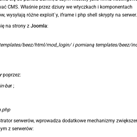
wać CMS. Właśnie przez dziury we wtyczkach i komponentach
, wysyłają różne exploit`y, iframe i php shell skrypty na serwer.
ię na strony z
Joomla
:
templates/beez/html/mod_login/ i pomianą
templates/beez/
in
r
poprzez:
in-ba
r ;
.php
nistrator serwerów, wprowadza dodatkowe mechanizmy zwiększe
dym z serwerów: