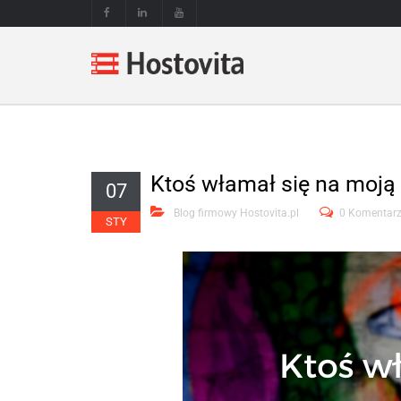
Ktoś włamał się na moją 
07
Blog firmowy Hostovita.pl
0 Komentar
STY