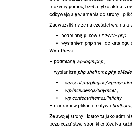
możemy pomóc, trzeba tylko aktualizo
odbywają się włamania do strony i plików
Zauważyliśmy że najczęściej włamują s
podmianą plików
LICENCE.php;
wysłaniem php shell do katalogu
WordPress
:
– podmianą
wp-login.php
;
– wysłaniem
php shell
oraz
php
eMaile
wp-content/plugins/wp-my-adm
wp-includes
/js/tinymce/
;
wp-content/themes/infinity
.
– dziurami w plikach motywu
timthumb
Ze swojej strony Hostovita jako admi
bezpieczeństwa stron klientów. Na każ