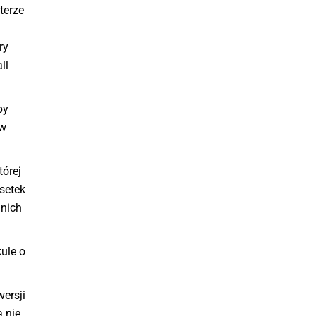
terze
ry
ll
by
 w
tórej
setek
 nich
ule o
ersji
 nie