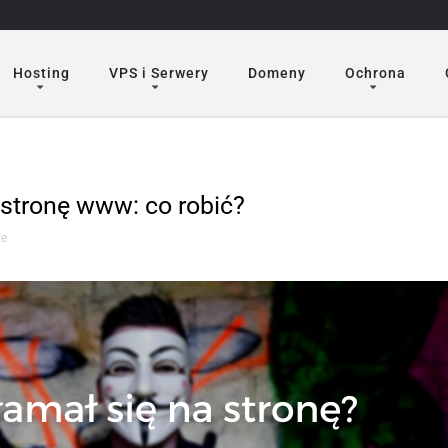
Hosting
VPS i Serwery
Domeny
Ochrona
stronę www: co robić?
ze