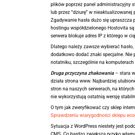
plików poprzez panel administracyjny
lub przez “dziurę” w nieaktualizowanej 
Zgadywanie hasła dużo się upraszcza p
hostingu współdzielonego Hostovita są
serwera blokuje adres IP z którego w c
Dlatego należy zawsze wybierać hasło, kt
dodatkowo dodać znaki specjalne. Nie
notatniku, szczególnie na komputerac
Druga przyczyna zhakowania
– stara w
działa strona www. Najbardziej ulubio
stron na naszych serwerach, na których
nie wykorzystują ostatnią wersję stab
O tym jak zweryfikować czy sklep inter
Sprawdzeniu wiarygodności sklepu ec
Sytuacja z WordPress niestety jest pod
CMS. Co bardzo zwiększa ryzyko właman