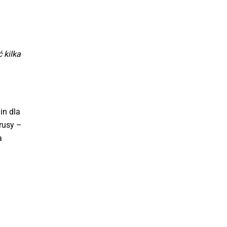
 kilka
in dla
rusy –
a