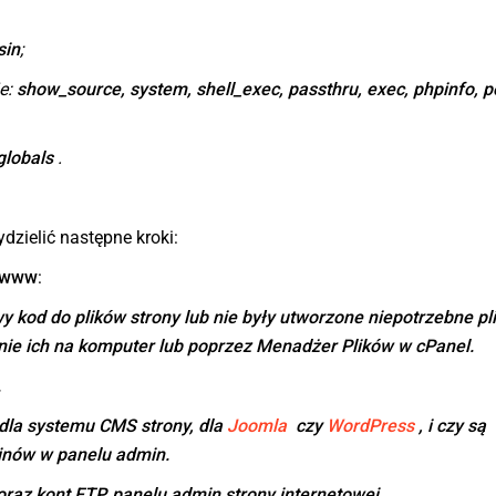
sin
;
e:
show_source, system, shell_exec, passthru, exec, phpinfo, p
globals
.
zielić następne kroki:
ę www
:
y kod do plików strony lub nie były utworzone niepotrzebne pli
ie ich na komputer lub poprzez Menadżer Plików w cPanel.
.
 dla systemu CMS strony, dla
Joomla
czy
WordPress
, i czy są
inów w panelu admin.
raz kont FTP, panelu admin strony internetowej.