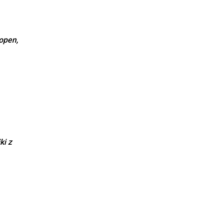
open,
ki z