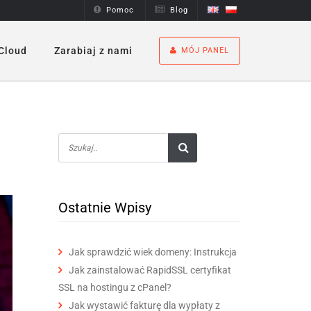
Pomoc
Blog
Cloud
Zarabiaj z nami
MÓJ PANEL
Ostatnie Wpisy
Jak sprawdzić wiek domeny: Instrukcja
Jak zainstalować RapidSSL certyfikat
SSL na hostingu z cPanel?
Jak wystawić fakturę dla wypłaty z