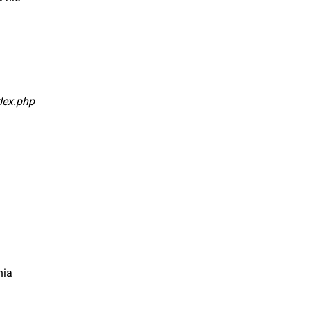
dex.php
nia