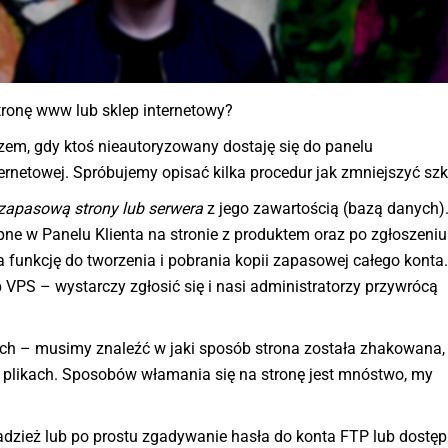
tronę www lub sklep internetowy?
zem, gdy ktoś nieautoryzowany dostaję się do panelu
ternetowej. Spróbujemy opisać kilka procedur jak zmniejszyć sz
 zapasową strony lub serwera
z jego zawartością (bazą danych)
ne w Panelu Klienta na stronie z produktem oraz po zgłoszeniu
 funkcję do tworzenia i pobrania kopii zapasowej całego konta.
VPS – wystarczy zgłosić się i nasi administratorzy przywrócą
ch – musimy znaleźć w jaki sposób strona została zhakowana,
h plikach. Sposobów włamania się na stronę jest mnóstwo, my
adzież lub po prostu zgadywanie hasła do konta FTP lub dostęp