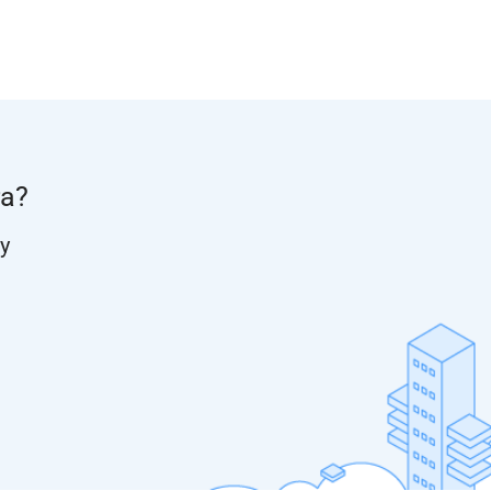
ra?
y