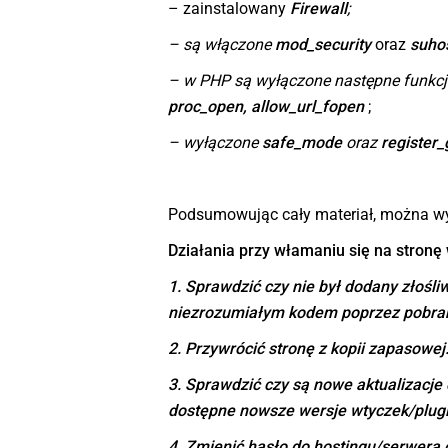
– zainstalowany
Firewall
;
– są włączone
mod_security
oraz
suho
– w PHP są wyłączone następne funkcj
proc_open, allow_url_fopen
;
– wyłączone
safe_mode
oraz
register_
Podsumowując cały materiał, można wyd
Działania przy włamaniu się na stron
1. Sprawdzić czy nie był dodany złośliw
niezrozumiałym kodem poprzez pobran
2. Przywrócić stronę z kopii zapasowej
3. Sprawdzić czy są nowe aktualizacje
dostępne nowsze wersje wtyczek/plug
4. Zmienić hasło do hostingu/serwera o