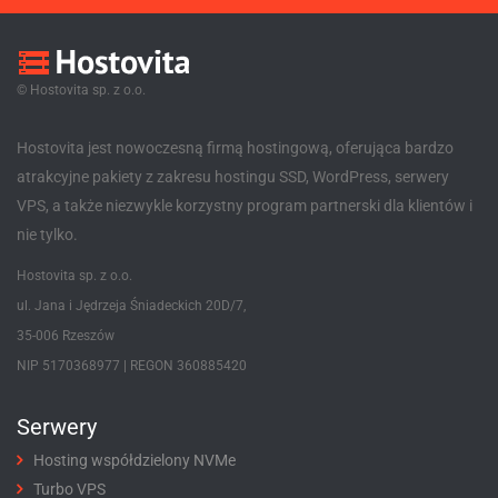
© Hostovita sp. z o.o.
Hostovita jest nowoczesną firmą hostingową, oferująca bardzo
atrakcyjne pakiety z zakresu hostingu SSD, WordPress, serwery
VPS, a także niezwykle korzystny program partnerski dla klientów i
nie tylko.
Hostovita sp. z o.o.
ul. Jana i Jędrzeja Śniadeckich 20D/7,
35-006 Rzeszów
NIP 5170368977 | REGON 360885420
Serwery
Hosting współdzielony NVMe
Turbo VPS