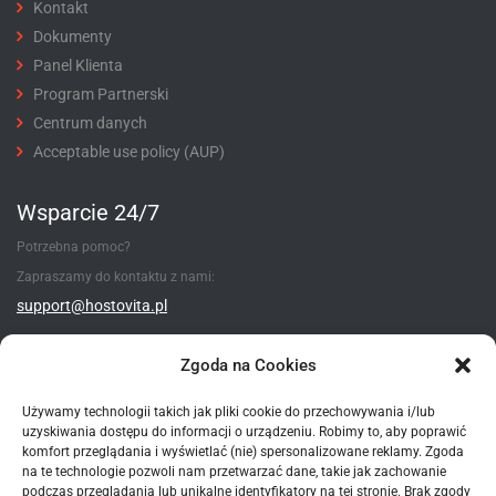
Kontakt
Dokumenty
Panel Klienta
Program Partnerski
Centrum danych
Acceptable use policy (AUP)
Wsparcie 24/7
Potrzebna pomoc?
Zapraszamy do kontaktu z nami:
support@hostovita.pl
Utwórz zgłoszenie
Zgoda na Cookies
Używamy technologii takich jak pliki cookie do przechowywania i/lub
uzyskiwania dostępu do informacji o urządzeniu. Robimy to, aby poprawić
Metody płatności
komfort przeglądania i wyświetlać (nie) spersonalizowane reklamy. Zgoda
na te technologie pozwoli nam przetwarzać dane, takie jak zachowanie
podczas przeglądania lub unikalne identyfikatory na tej stronie. Brak zgody