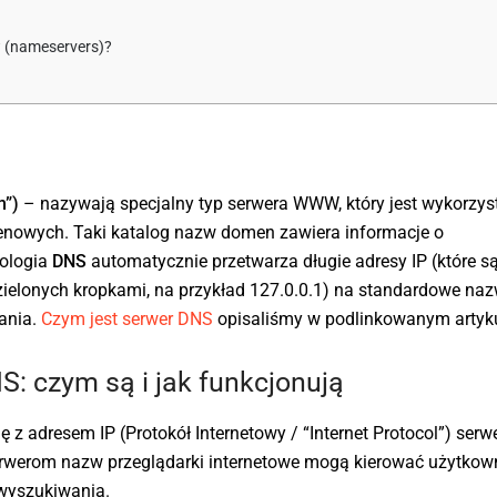
 (nameservers)?
m”)
– nazywają specjalny typ serwera WWW, który jest wykorzy
nowych. Taki katalog nazw domen zawiera informacje o
nologia
DNS
automatycznie przetwarza długie adresy IP (które s
ielonych kropkami, na przykład 127.0.0.1) na standardowe na
tania.
Czym jest serwer DNS
opisaliśmy w podlinkowanym artyku
: czym są i jak funkcjonują
z adresem IP (Protokół Internetowy / “Internet Protocol”) serwe
i serwerom nazw przeglądarki internetowe mogą kierować użytko
wyszukiwania.