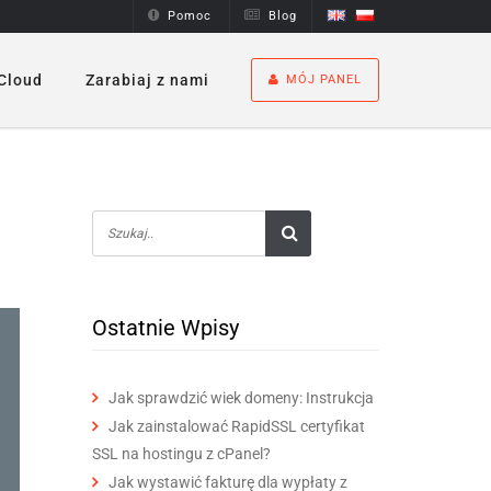
Pomoc
Blog
Cloud
Zarabiaj z nami
MÓJ PANEL
Ostatnie Wpisy
Jak sprawdzić wiek domeny: Instrukcja
Jak zainstalować RapidSSL certyfikat
SSL na hostingu z cPanel?
Jak wystawić fakturę dla wypłaty z