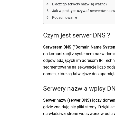
Dlaczego serwery nazw są ważne?
Jak w praktyce używać serwerów nazw
Podsumowanie
Czym jest serwer DNS ?
Serwerem DNS (“Domain Name Syste
do komunikacji z systemem nazw dome
odpowiadających im adresom IP. Tech
segmentowane na sekwencje liczb oddz
domen, które są łatwiejsze do zapamię
Serwery nazw a wpisy DNS
Serwer nazw (serwer DNS) lączy domenę 
gdzie znajdują się pliki strony. Dzięk
na właściwą stronę wpisywaną w polu 