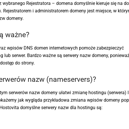
z wybranego Rejestratora – domena domyślnie kieruje się na d
). Rejestratorem i administratorem domeny jest miejsce, w który
azw domeny.
są ważne?
oraz wpisów DNS domen internetowych pomoże zabezpieczyć
ng lub serwer. Bardzo ważne są serwery nazw domeny, poniewa
dostęp do strony.
serwerów nazw (nameservers)?
tym serwerów nazw domeny ułatwi zmianę hostingu (serwera) 
pokażemy jak wygląda przykładowa zmiana wpisów domeny pop
 Hostovita domyślne serwery nazw dla hostingu są: