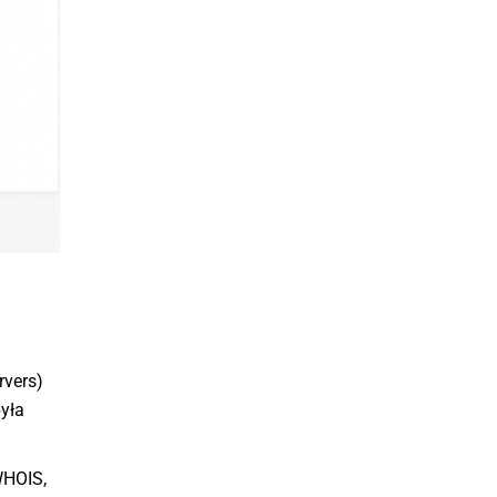
rvers)
była
WHOIS,