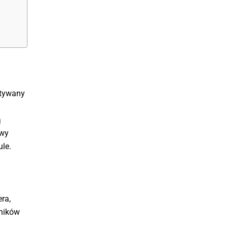
stywany
ą
zwy
le.
ra,
wników