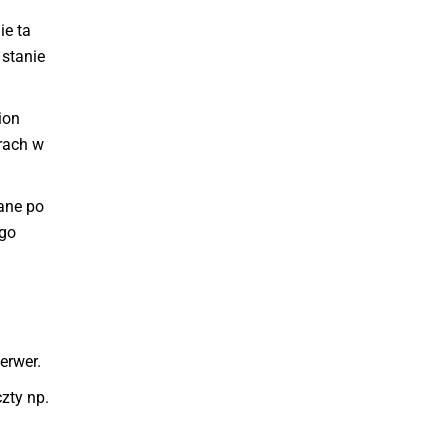
ie ta
 stanie
ion
erach w
ane po
ego
erwer.
zty np.