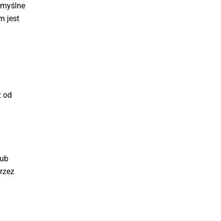
omyślne
m jest
ż od
lub
rzez