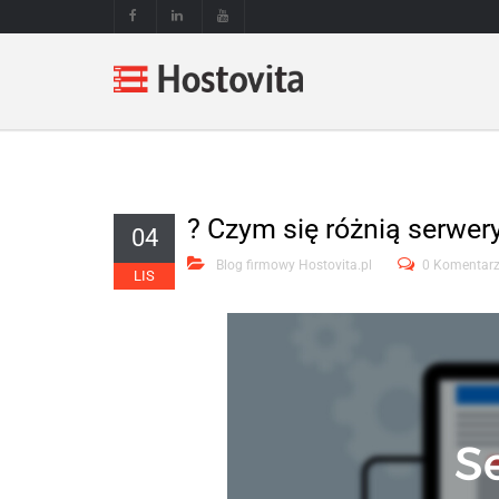
? Czym się różnią serwe
04
Blog firmowy Hostovita.pl
0 Komentar
LIS