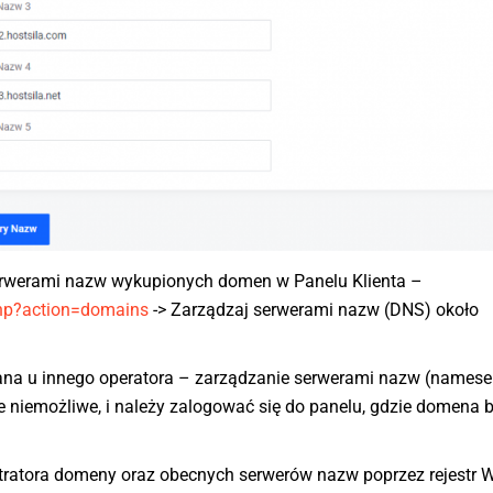
serwerami nazw wykupionych domen w Panelu Klienta –
.php?action=domains
-> Zarządzaj serwerami nazw (DNS) około
ana u innego operatora – zarządzanie serwerami nazw (namese
e niemożliwe, i należy zalogować się do panelu, gdzie domena 
estratora domeny oraz obecnych serwerów nazw poprzez rejestr 