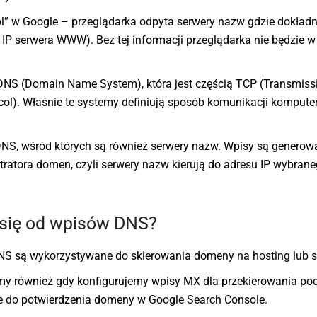
pl” w Google – przeglądarka odpyta serwery nazw gdzie dokładn
IP serwera WWW). Bez tej informacji przeglądarka nie będzie w
DNS (Domain Name System), która jest częścią TCP (Transmiss
tocol). Właśnie te systemy definiują sposób komunikacji komput
S, wśród których są również serwery nazw. Wpisy są generow
stratora domen, czyli serwery nazw kierują do adresu IP wybran
 się od wpisów DNS?
NS są wykorzystywane do skierowania domeny na hosting lub s
y również gdy konfigurujemy wpisy MX dla przekierowania poc
e do potwierdzenia domeny w Google Search Console.