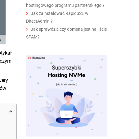
hostingowego programu partnerskiego ?
Jak zainstalować RapidSSL w
DirectAdmin ?
Jak sprawdzić czy domena jest na liście
SPAM?
otykał
 czym
wery
tów