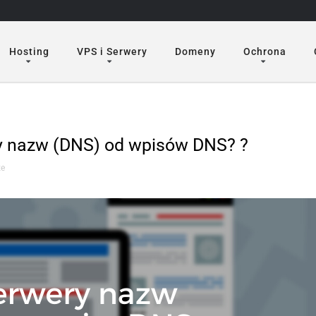
Hosting
VPS i Serwery
Domeny
Ochrona
ry nazw (DNS) od wpisów DNS? ?
ze