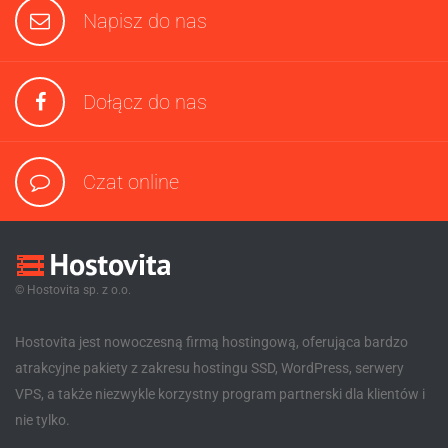
Napisz do nas
Dołącz do nas
Czat online
© Hostovita sp. z o.o.
Hostovita jest nowoczesną firmą hostingową, oferująca bardzo
atrakcyjne pakiety z zakresu hostingu SSD, WordPress, serwery
VPS, a także niezwykle korzystny program partnerski dla klientów i
nie tylko.