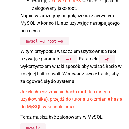
Pracuję z
serwerem VPS
CentOS 7 i jestem
zalogowany jako root.
Najpierw zacznijmy od połączenia z serwerem
MySQL w konsoli Linux używając następującego
polecenia:
mysql –u root –p
W tym przypadku wskazałem użytkownika
root
używając parametr
. Parametr
–u
–p
wykorzystałem w taki sposób aby wpisać hasło w
kolejnej linii konsoli. Wprowadź swoje haslo, aby
zalogować się do systemu.
Jeżeli chcesz zmienić hasło root (lub innego
użytkownika), przejdź do tutorialu o zmianie hasła
do MySQL w konsoli Linux.
Teraz musisz być zalogowany w MySQL:
mysql>