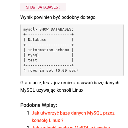
SHOW DATABASES;
Wynik powinien być podobny do tego:
mysql> SHOW DATABASES;

+--------------------+

| Database           |

+--------------------+

| information_schema |

| mysql              |

| test               |

+--------------------+

Gratulacje, teraz już umiesz usuwać bazę danych
MySQL używając konsoli Linux!
Podobne Wpisy:
Jak utworzyć bazę danych MySQL przez
konsolę Linux ?
Jak zmienić hasło w MySQL używając